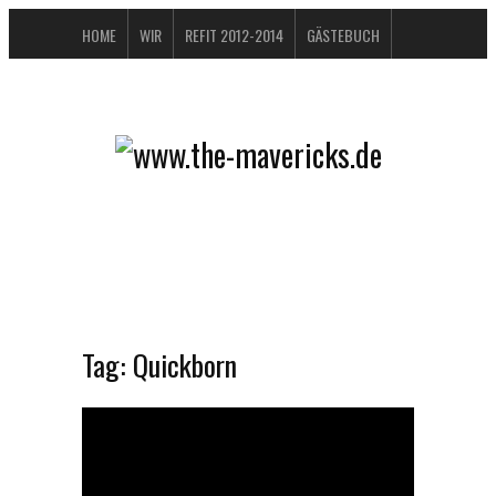
HOME
WIR
REFIT 2012-2014
GÄSTEBUCH
BUCHTIPPS
FAQ
KONTAKT / IMPRESSUM
DATENSCHUTZERKLÄRUNG
Tag:
Quickborn