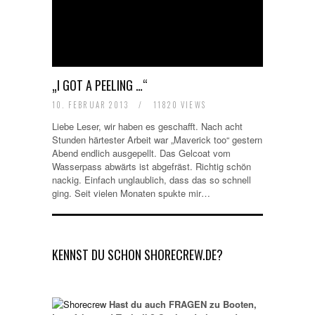
„I GOT A PEELING …“
10. FEBRUAR 2013
/
11820 VIEWS
Liebe Leser, wir haben es geschafft. Nach acht
Stunden härtester Arbeit war „Maverick too“ gestern
Abend endlich ausgepellt. Das Gelcoat vom
Wasserpass abwärts ist abgefräst. Richtig schön
nackig. Einfach unglaublich, dass das so schnell
ging. Seit vielen Monaten spukte mir…
KENNST DU SCHON SHORECREW.DE?
Hast du auch FRAGEN zu Booten,