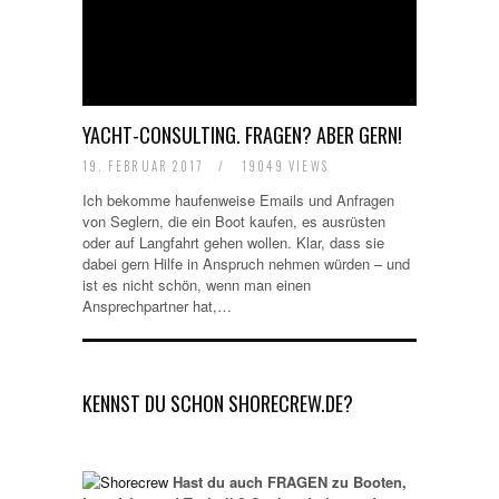
YACHT-CONSULTING. FRAGEN? ABER GERN!
19. FEBRUAR 2017
/
19049 VIEWS
Ich bekomme haufenweise Emails und Anfragen
von Seglern, die ein Boot kaufen, es ausrüsten
oder auf Langfahrt gehen wollen. Klar, dass sie
dabei gern Hilfe in Anspruch nehmen würden – und
ist es nicht schön, wenn man einen
Ansprechpartner hat,…
KENNST DU SCHON SHORECREW.DE?
Hast du auch FRAGEN zu Booten,