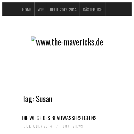
HOME
WIR
REFIT 2012-2014
GÄSTEBUCH
BUCHTIPPS
FAQ
KONTAKT / IMPRESSUM
DATENSCHUTZERKLÄRUNG
Tag:
Susan
DIE WIEGE DES BLAUWASSERSEGELNS
1. OKTOBER 2014
/
8871 VIEWS