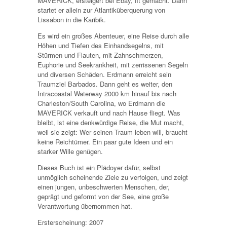
MAVERICK, ersteigert bei Ebay, fit gemacht. Dann
startet er allein zur Atlantiküberquerung von
Lissabon in die Karibik.
Es wird ein großes Abenteuer, eine Reise durch alle
Höhen und Tiefen des Einhandsegelns, mit
Stürmen und Flauten, mit Zahnschmerzen,
Euphorie und Seekrankheit, mit zerrissenen Segeln
und diversen Schäden. Erdmann erreicht sein
Traumziel Barbados. Dann geht es weiter, den
Intracoastal Waterway 2000 km hinauf bis nach
Charleston/South Carolina, wo Erdmann die
MAVERICK verkauft und nach Hause fliegt. Was
bleibt, ist eine denkwürdige Reise, die Mut macht,
weil sie zeigt: Wer seinen Traum leben will, braucht
keine Reichtümer. Ein paar gute Ideen und ein
starker Wille genügen.
Dieses Buch ist ein Plädoyer dafür, selbst
unmöglich scheinende Ziele zu verfolgen, und zeigt
einen jungen, unbeschwerten Menschen, der,
geprägt und geformt von der See, eine große
Verantwortung übernommen hat.
Ersterscheinung: 2007