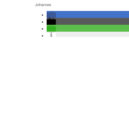
Johannes
Allgemein
About Johannes
View all posts by Johannes
→
Read Previous