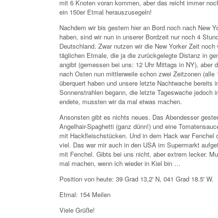
mit 6 Knoten voran kommen, aber das reicht immer noch
ein 150er Etmal herauszusegeln!
Nachdem wir bis gestern hier an Bord noch nach New Yor
haben, sind wir nun in unserer Bordzeit nur noch 4 Stun
Deutschland. Zwar nutzen wir die New Yorker Zeit noch w
täglichen Etmale, die ja die zurückgelegte Distanz in g
angibt (gemessen bei uns: 12 Uhr Mittags in NY), aber 
nach Osten nun mittlerweile schon zwei Zeitzonen (alle 
überquert haben und unsere letzte Nachtwache bereits i
Sonnenstrahlen begann, die letzte Tageswache jedoch 
endete, mussten wir da mal etwas machen.
Ansonsten gibt es nichts neues. Das Abendesser gester
Angelhair-Spaghetti (ganz dünn!) und eine Tomatensauce
mit Hackfleischstücken. Und in dem Hack war Fenchel d
viel. Das war mir auch in den USA im Supermarkt aufge
mit Fenchel. Gibts bei uns nicht, aber extrem lecker. Mu
mal machen, wenn ich wieder in Kiel bin …
Position von heute: 39 Grad 13,2' N, 041 Grad 18.5' W.
Etmal: 154 Meilen
Viele Grüße!