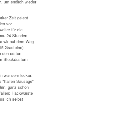
, um endlich wieder
ker Zeit gelebt
den vor
eiter für die
enau 24 Stunden
da wir auf dem Weg
15 Grad eine)
n den ersten
im Stockdustern
n war sehr lecker:
 "Italien Sausage"
rin, ganz schön
fallen: Hackwürste
ss ich selbst