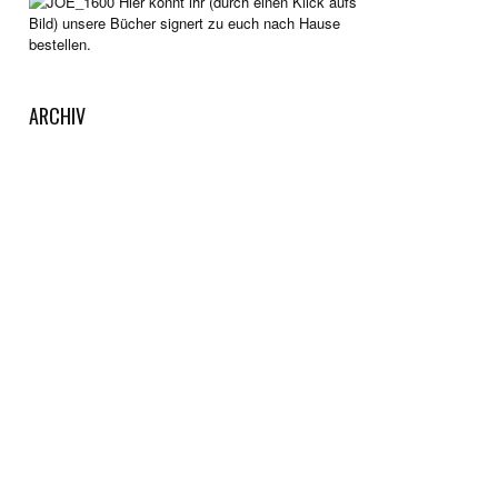
Hier könnt ihr (durch einen Klick aufs
Bild) unsere Bücher signert zu euch nach Hause
bestellen.
ARCHIV
Archiv
KAFFEEKASSE
Gut unterhalten worden? Dann wirf doch etwas in
unsere Kaffeekasse. Dazu einfach auf die Tasse
klicken. Wir legen das Geld auf die Seite, um neue
Reisen unternehmen zu können.