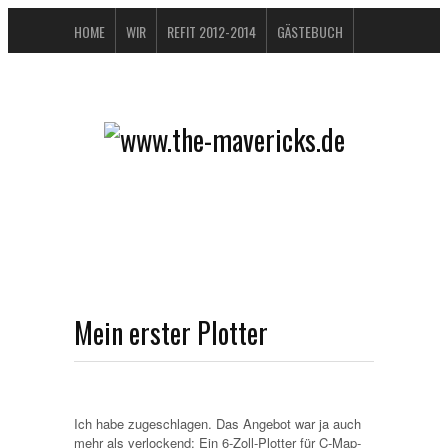
HOME
WIR
REFIT 2012-2014
GÄSTEBUCH
BUCHTIPPS
FAQ
KONTAKT / IMPRESSUM
DATENSCHUTZERKLÄRUNG
Mein erster Plotter
Ich habe zugeschlagen. Das Angebot war ja auch
mehr als verlockend: Ein 6-Zoll-Plotter für C-Map-