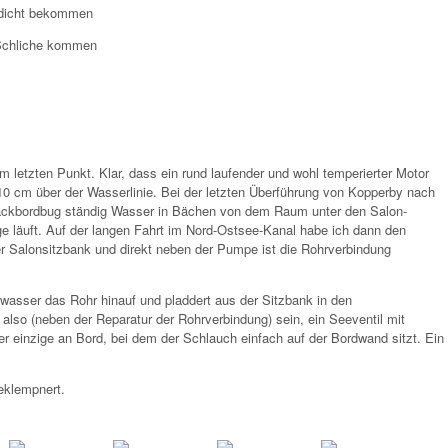
 dicht bekommen
e Schliche kommen
m letzten Punkt. Klar, dass ein rund laufender und wohl temperierter Motor
 10 cm über der Wasserlinie. Bei der letzten Überführung von Kopperby nach
Backbordbug ständig Wasser in Bächen von dem Raum unter den Salon-
e läuft. Auf der langen Fahrt im Nord-Ostsee-Kanal habe ich dann den
r Salonsitzbank und direkt neben der Pumpe ist die Rohrverbindung
wasser das Rohr hinauf und pladdert aus der Sitzbank in den
so (neben der Reparatur der Rohrverbindung) sein, ein Seeventil mit
r einzige an Bord, bei dem der Schlauch einfach auf der Bordwand sitzt. Ein
eklempnert.