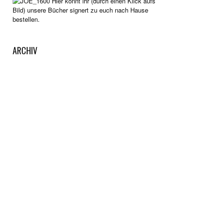
Hier könnt ihr (durch einen Klick aufs
Bild) unsere Bücher signert zu euch nach Hause
bestellen.
ARCHIV
Archiv
KAFFEEKASSE
Gut unterhalten worden? Dann wirf doch etwas in
unsere Kaffeekasse. Dazu einfach auf die Tasse
klicken. Wir legen das Geld auf die Seite, um neue
Reisen unternehmen zu können.