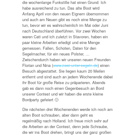
die wochenlange Funkstille hat einen Grund: Ich
habe ausreichend zu tun. Das alte Boot wird
Anfang April von den neuen Eignern übernommen
und auch am Neuen gibt es noch eine Menge zu
tun, bevor wir es wahrscheinlich im Mai oder Juni
nach Deutschland überführen. Vor zwei Wochen
waren Cati und ich zuletzt in Stavoren, haben ein
paar kleine Arbeiten erledigt und eine Menge
gemessen. Fallen, Schoten, Daten für den
Segelmacher, für ein neues Polster, …
Zwischendurch haben wir unseren neuen Freunden
Florian und Nina (
www.zwei-unter-segeln.de
) einen
Besuch abgestattet. Sie liegen kaum 20 Meilen
entfernt und sind auch an jedem Wochenende dabei
ihr Boot für große Reise zu präparieren. Abends
gab es dann noch einen Gegenbesuch an Bord
unserer Contest und wir haben die erste kleine
Bordparty gefeiert 🙂
Die nächsten drei Wochenenden werde ich noch am
alten Boot schrauben, aber dann geht es
regelmäßig nach Holland. Ich freue mich sehr auf
die Arbeiten an der Contest, denn jede Schraube,
die wir ins Boot drehen, bringt uns der ganz großen