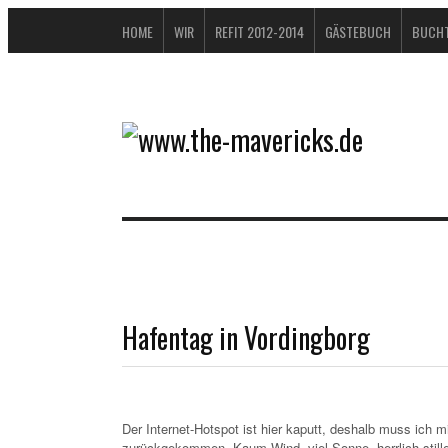
HOME
WIR
REFIT 2012-2014
GÄSTEBUCH
BUCHT
Hafentag in Vordingborg
Der Internet-Hotspot ist hier kaputt, deshalb muss ich
zurückgekommen. Kaum Wind, viel Sonne, herrlich still