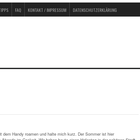
IPPS
FAQ
KONTAKT / IMPRESSUM
DATENSCHUTZERKLÄRUNG
 mit dem Handy roamen und halte mich kurz. Der Sommer ist hier
e Abende im Cockpit. Wir haben heute einen Hafentag in der schönen Stadt