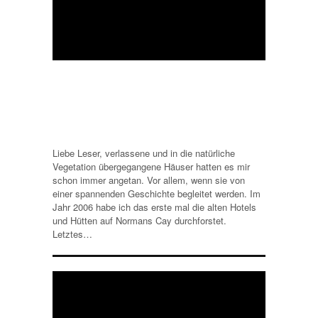
ROYAL ISLAND –
DSCHUNGELVILLEN IM
PIRATENNEST
7. APRIL 2017
/
14173 VIEWS
Liebe Leser, verlassene und in die natürliche
Vegetation übergegangene Häuser hatten es mir
schon immer angetan. Vor allem, wenn sie von
einer spannenden Geschichte begleitet werden. Im
Jahr 2006 habe ich das erste mal die alten Hotels
und Hütten auf Normans Cay durchforstet.
Letztes…