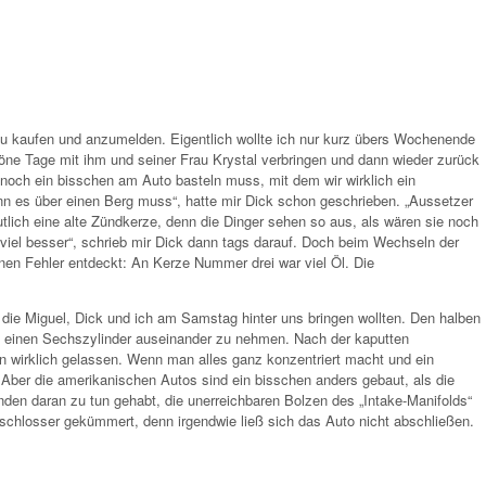
zu kaufen und anzumelden. Eigentlich wollte ich nur kurz übers Wochenende
öne Tage mit ihm und seiner Frau Krystal verbringen und dann wieder zurück
och ein bisschen am Auto basteln muss, mit dem wir wirklich ein
 es über einen Berg muss“, hatte mir Dick schon geschrieben. „Aussetzer
utlich eine alte Zündkerze, denn die Dinger sehen so aus, als wären sie noch
n viel besser“, schrieb mir Dick dann tags darauf. Doch beim Wechseln der
nen Fehler entdeckt: An Kerze Nummer drei war viel Öl. Die
 die Miguel, Dick und ich am Samstag hinter uns bringen wollten. Den halben
l einen Sechszylinder auseinander zu nehmen. Nach der kaputten
n wirklich gelassen. Wenn man alles ganz konzentriert macht und ein
Aber die amerikanischen Autos sind ein bisschen anders gebaut, als die
unden daran zu tun gehabt, die unerreichbaren Bolzen des „Intake-Manifolds“
schlosser gekümmert, denn irgendwie ließ sich das Auto nicht abschließen.