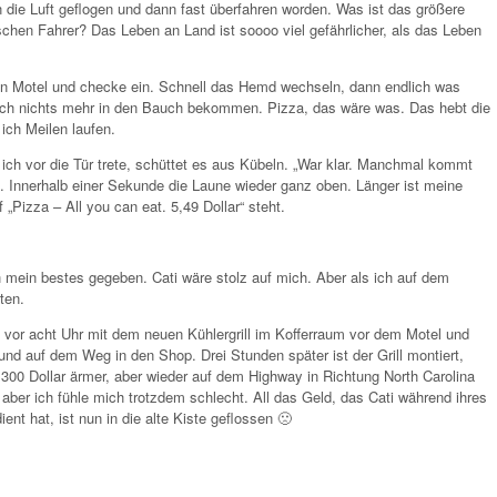
 die Luft geflogen und dann fast überfahren worden. Was ist das größere
hen Fahrer? Das Leben an Land ist soooo viel gefährlicher, als das Leben
ein Motel und checke ein. Schnell das Hemd wechseln, dann endlich was
 ich nichts mehr in den Bauch bekommen. Pizza, das wäre was. Das hebt die
ich Meilen laufen.
ich vor die Tür trete, schüttet es aus Kübeln. „War klar. Manchmal kommt
en. Innerhalb einer Sekunde die Laune wieder ganz oben. Länger ist meine
 „Pizza – All you can eat. 5,49 Dollar“ steht.
mein bestes gegeben. Cati wäre stolz auf mich. Aber als ich auf dem
ten.
 vor acht Uhr mit dem neuen Kühlergrill im Kofferraum vor dem Motel und
und auf dem Weg in den Shop. Drei Stunden später ist der Grill montiert,
 300 Dollar ärmer, aber wieder auf dem Highway in Richtung North Carolina
 aber ich fühle mich trotzdem schlecht. All das Geld, das Cati während ihres
nt hat, ist nun in die alte Kiste geflossen 🙁