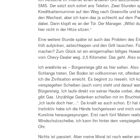
SMS. Der setzt sich sofort ans Telefon. Zwei Stunden sp
Kreditkartennummer auf den Weg nach Greenville und bes
den Wechsel, aber ich kann das ja schlecht auf dem P
dabei. Dann klopft es an der Tür. Der Manager. „Willst d
hier nicht in der Hitze sitzen.“
Eine weitere Stunde später ist auch das Problem des Ein
früh aufpicken, asbschleppen und den Grill tauschen. Fü
machen? Zum Glück ist ein einigermaßen billiges Howar
vom Chevy-Dealer weg. 2,5 Kilometer. Das geht. Also s
Ich erwähnte es – Bürgersteige gibt es hier selten. Also
Schlange treten. Der Boden ist vollkommen rot, offenbar
ich die Zivilisation erreicht. Es beginnt zu nieseln. I
verspiegelten Scheiben (auch vorn) steht und darauf wa
Bürgersteig. Ich laufe direkt vor seiner Haube vorbei, di
gibt Gas. Unzählige Gedanken schießen mir im Bruchteil 
„Ich laufe doch hier…“. Da knallt es auch schon. Er h
Instinktiv habe ich die Hände hochgerissen und mich vo
Kurslinie herausgesprungen. Erst nach fünf Metern reali
Windschutzscheibe, ich kann ihn hinter dem verspiegelt
Ohr.
Nichts ist passiert. Aber meine Moral ist noch weiter 