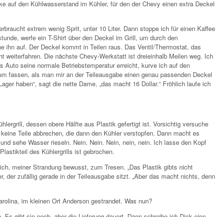
cke auf den Kühlwasserstand im Kühler, für den der Chevy einen extra Deckel
rbraucht extrem wenig Sprit, unter 10 Liter. Dann stoppe ich für einen Kaffee
tunde, werfe ein T-Shirt über den Deckel im Grill, um durch den
 ihn auf. Der Deckel kommt in Teilen raus. Das Ventil/Thermostat, das
ht weiterfahren. Die nächste Chevy-Werkstatt ist dreieinhalb Meilen weg. Ich
s Auto seine normale Betriebstemperatur erreicht, kurve ich auf den
um fassen, als man mir an der Teileausgabe einen genau passenden Deckel
Lager haben“, sagt die nette Dame, „das macht 16 Dollar.“ Fröhlich laufe ich
lergrill, dessen obere Hälfte aus Plastik gefertigt ist. Vorsichtig versuche
 keine Teile abbrechen, die dann den Kühler verstopfen. Dann macht es
 und sehe Wasser rieseln. Nein. Nein. Nein, nein, nein. Ich lasse den Kopf
 Plastikteil des Kühlergrills ist gebrochen.
e ich, meiner Strandung bewusst, zum Tresen. „Das Plastik gibts nicht
er, der zufällig gerade in der Teileausgabe sitzt. „Aber das macht nichts, denn
rolina, im kleinen Ort Anderson gestrandet. Was nun?
n. Es gibt sie noch, aber die Lieferung dauert. Dann schreibe ich Dick eine