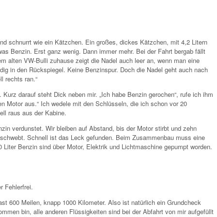
nd schnurrt wie ein Kätzchen. Ein großes, dickes Kätzchen, mit 4,2 Litern
s Benzin. Erst ganz wenig. Dann immer mehr. Bei der Fahrt bergab fällt
m alten VW-Bulli zuhause zeigt die Nadel auch leer an, wenn man eine
ändig in den Rückspiegel. Keine Benzinspur. Doch die Nadel geht auch nach
l rechts ran.“
. Kurz darauf steht Dick neben mir. „Ich habe Benzin gerochen“, rufe ich ihm
 den Motor aus.“ Ich wedele mit den Schlüsseln, die ich schon vor 20
ll raus aus der Kabine.
in verdunstet. Wir bleiben auf Abstand, bis der Motor stirbt und zehn
 schwebt. Schnell ist das Leck gefunden. Beim Zusammenbau muss eine
20 Liter Benzin sind über Motor, Elektrik und Lichtmaschine gepumpt worden.
r Fehlerfrei.
st 600 Meilen, knapp 1000 Kilometer. Also ist natürlich ein Grundcheck
mmen bin, alle anderen Flüssigkeiten sind bei der Abfahrt von mir aufgefüllt