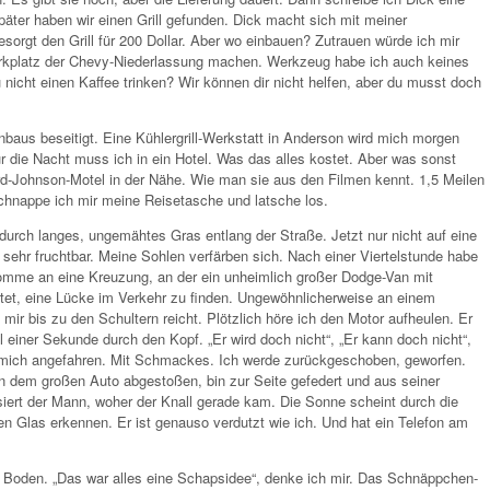
äter haben wir einen Grill gefunden. Dick macht sich mit meiner
orgt den Grill für 200 Dollar. Aber wo einbauen? Zutrauen würde ich mir
arkplatz der Chevy-Niederlassung machen. Werkzeug habe ich auch keines
u nicht einen Kaffee trinken? Wir können dir nicht helfen, aber du musst doch
baus beseitigt. Eine Kühlergrill-Werkstatt in Anderson wird mich morgen
r die Nacht muss ich in ein Hotel. Was das alles kostet. Aber was sonst
d-Johnson-Motel in der Nähe. Wie man sie aus den Filmen kennt. 1,5 Meilen
chnappe ich mir meine Reisetasche und latsche los.
 durch langes, ungemähtes Gras entlang der Straße. Jetzt nur nicht auf eine
 sehr fruchtbar. Meine Sohlen verfärben sich. Nach einer Viertelstunde habe
ch komme an eine Kreuzung, an der ein unheimlich großer Dodge-Van mit
rtet, eine Lücke im Verkehr zu finden. Ungewöhnlicherweise an einem
e mir bis zu den Schultern reicht. Plötzlich höre ich den Motor aufheulen. Er
einer Sekunde durch den Kopf. „Er wird doch nicht“, „Er kann doch nicht“,
at mich angefahren. Mit Schmackes. Ich werde zurückgeschoben, geworfen.
n dem großen Auto abgestoßen, bin zur Seite gefedert und aus seiner
siert der Mann, woher der Knall gerade kam. Die Sonne scheint durch die
en Glas erkennen. Er ist genauso verdutzt wie ich. Und hat ein Telefon am
am Boden. „Das war alles eine Schapsidee“, denke ich mir. Das Schnäppchen-