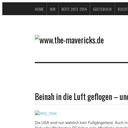
HOME
WIR
REFIT 2012-2014
GÄSTEBUCH
BUCHT
Beinah in die Luft geflogen – u
Die USA sind nun wahrlich kein Fußgängerland. Auch mi
York oder Washington DC haben gute öffentliche Verkehr