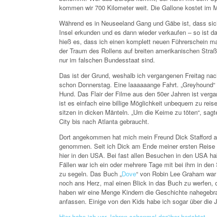
kommen wir 700 Kilometer weit. Die Gallone kostet im M
Während es in Neuseeland Gang und Gäbe ist, dass sich 
Insel erkunden und es dann wieder verkaufen – so ist d
hieß es, dass ich einen komplett neuen Führerschein m
der Traum des Rollens auf breiten amerikanischen Straß
nur im falschen Bundesstaat sind.
Das ist der Grund, weshalb ich vergangenen Freitag nac
schon Donnerstag. Eine laaaaaange Fahrt. „Greyhound“ hei
Hund. Das Flair der Filme aus den 50er Jahren ist verga
ist es einfach eine billige Möglichkeit unbequem zu reis
sitzen in dicken Mänteln. „Um die Keime zu töten“, sa
City bis nach Atlanta gebraucht.
Dort angekommen hat mich mein Freund Dick Stafford 
genommen. Seit ich Dick am Ende meiner ersten Reise k
hier in den USA. Bei fast allen Besuchen in den USA hab
Fällen war ich ein oder mehrere Tage mit bei ihm in den
zu segeln. Das Buch „
Dove
“ von Robin Lee Graham war j
noch ans Herz, mal einen Blick in das Buch zu werfen, d
haben wir eine Menge Kindern die Geschichte nahegebrac
anfassen. Einige von den Kids habe ich sogar über di
Hier habe ich vor Jahren schonmal darüber berichtet.