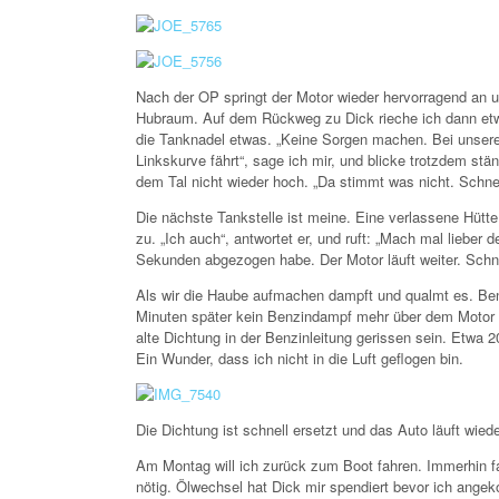
Nach der OP springt der Motor wieder hervorragend an u
Hubraum. Auf dem Rückweg zu Dick rieche ich dann etwa
die Tanknadel etwas. „Keine Sorgen machen. Bei unsere
Linkskurve fährt“, sage ich mir, und blicke trotzdem st
dem Tal nicht wieder hoch. „Da stimmt was nicht. Schnel
Die nächste Tankstelle ist meine. Eine verlassene Hütte
zu. „Ich auch“, antwortet er, und ruft: „Mach mal lieber
Sekunden abgezogen habe. Der Motor läuft weiter. Schne
Als wir die Haube aufmachen dampft und qualmt es. Benz
Minuten später kein Benzindampf mehr über dem Motor
alte Dichtung in der Benzinleitung gerissen sein. Etwa 
Ein Wunder, dass ich nicht in die Luft geflogen bin.
Die Dichtung ist schnell ersetzt und das Auto läuft wiede
Am Montag will ich zurück zum Boot fahren. Immerhin fa
nötig. Ölwechsel hat Dick mir spendiert bevor ich angeko