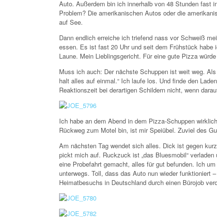
Auto. Außerdem bin ich innerhalb von 48 Stunden fast in
Problem? Die amerikanischen Autos oder die amerikanisc
auf See.
Dann endlich erreiche ich triefend nass vor Schweiß m
essen. Es ist fast 20 Uhr und seit dem Frühstück habe
Laune. Mein Lieblingsgericht. Für eine gute Pizza würde 
Muss ich auch: Der nächste Schuppen ist weit weg. Als 
halt alles auf einmal.“ Ich laufe los. Und finde den Lad
Reaktionszeit bei derartigen Schildern nicht, wenn darauf
Ich habe an dem Abend in dem Pizza-Schuppen wirklich 
Rückweg zum Motel bin, ist mir Speiübel. Zuviel des Gu
Am nächsten Tag wendet sich alles. Dick ist gegen kurz
pickt mich auf. Ruckzuck ist „das Bluesmobil“ verladen 
eine Probefahrt gemacht, alles für gut befunden. Ich um
unterwegs. Toll, dass das Auto nun wieder funktioniert –
Heimatbesuchs in Deutschland durch einen Bürojob verdie