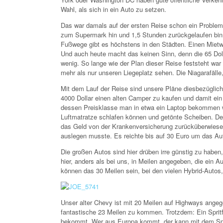
Wahl, als sich in ein Auto zu setzen.
Das war damals auf der ersten Reise schon ein Problem
zum Supermark hin und 1,5 Stunden zurückgelaufen bin
Fußwege gibt es höchstens in den Städten. Einen Mietw
Und auch heute macht das keinen Sinn, denn die 65 Doll
wenig. So lange wie der Plan dieser Reise feststeht wa
mehr als nur unseren Liegeplatz sehen. Die Niagarafäll
Mit dem Lauf der Reise sind unsere Pläne diesbezüglich 
4000 Dollar einen alten Camper zu kaufen und damit ein
dessen Preisklasse man in etwa ein Laptop bekommen wü
Luftmatratze schlafen können und getönte Scheiben. D
das Geld von der Krankenversicherung zurücküberwiese
auslegen musste. Es reichte bis auf 30 Euro um das Au
Die großen Autos sind hier drüben irre günstig zu haben
hier, anders als bei uns, in Meilen angegeben, die ein Au
können das 30 Meilen sein, bei den vielen Hybrid-Autos,
Unser alter Chevy ist mit 20 Meilen auf Highways angege
fantastische 23 Meilen zu kommen. Trotzdem: Ein Spritf
bekommt. Wer aus Europa kommt, der kann mit dem Spri