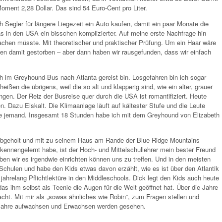
oment 2,28 Dollar. Das sind 54 Euro-Cent pro Liter.
Segler für längere Liegezeit ein Auto kaufen, damit ein paar Monate die
as in den USA ein bisschen komplizierter. Auf meine erste Nachfrage hin
achen müsste. Mit theoretischer und praktischer Prüfung. Um ein Haar wäre
en damit gestorben – aber dann haben wir rausgefunden, dass wir einfach
h im Greyhound-Bus nach Atlanta gereist bin. Losgefahren bin ich sogar
ßen die übrigens, weil die so alt und klapperig sind, wie ein alter, grauer
ngen. Der Reiz der Busreise quer durch die USA ist romantifiziert. Heute
en. Dazu Eiskalt. Die Klimaanlage läuft auf kältester Stufe und die Leute
gte jemand. Insgesamt 18 Stunden habe ich mit dem Greyhound von Elizabeth
abgeholt und mit zu seinem Haus am Rande der Blue Ridge Mountains
ennengelernt habe, ist der Hoch- und Mittelschullehrer mein bester Freund
en wir es irgendwie einrichten können uns zu treffen. Und in den meisten
 Schulen und habe den Kids etwas davon erzählt, wie es ist über den Atlantik
ahrelang Pflichtlektüre in den Middleschools. Dick legt den Kids auch heute
as ihm selbst als Teenie die Augen für die Welt geöffnet hat. Über die Jahre
ht. Mit mir als „sowas ähnliches wie Robin“, zum Fragen stellen und
e Jahre aufwachsen und Erwachsen werden gesehen.