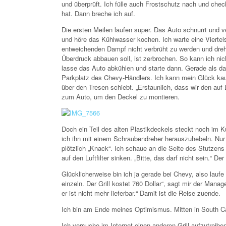
und überprüft. Ich fülle auch Frostschutz nach und che
hat. Dann breche ich auf.
Die ersten Meilen laufen super. Das Auto schnurrt und ve
und höre das Kühlwasser kochen. Ich warte eine Viertels
entweichenden Dampf nicht verbrüht zu werden und drehe
Überdruck abbauen soll, ist zerbrochen. So kann ich nic
lasse das Auto abkühlen und starte dann. Gerade als da
Parkplatz des Chevy-Händlers. Ich kann mein Glück ka
über den Tresen schiebt. „Erstaunlich, dass wir den auf 
zum Auto, um den Deckel zu montieren.
Doch ein Teil des alten Plastikdeckels steckt noch im Küh
ich ihn mit einem Schraubendreher herauszuhebeln. Nur
plötzlich „Knack“. Ich schaue an die Seite des Stutzens
auf den Luftfilter sinken. „Bitte, das darf nicht sein.“ Der
Glücklicherweise bin ich ja gerade bei Chevy, also lauf
einzeln. Der Grill kostet 760 Dollar“, sagt mir der Manag
er ist nicht mehr lieferbar.“ Damit ist die Reise zuende.
Ich bin am Ende meines Optimismus. Mitten in South Ca
Ich versuche im Internet einen anderen Grill aufzutreibe