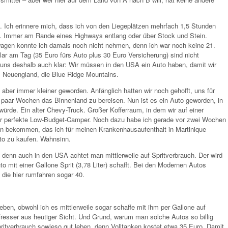
. Ich erinnere mich, dass ich von den Liegeplätzen mehrfach 1,5 Stunden
. Immer am Rande eines Highways entlang oder über Stock und Stein.
agen konnte ich damals noch nicht nehmen, denn ich war noch keine 21.
ar am Tag (35 Euro fürs Auto plus 30 Euro Versicherung) sind nicht
r uns deshalb auch klar: Wir müssen in den USA ein Auto haben, damit wir
e, Neuengland, die Blue Ridge Mountains.
aber immer kleiner geworden. Anfänglich hatten wir noch gehofft, uns für
 paar Wochen das Binnenland zu bereisen. Nun ist es ein Auto geworden, in
rde. Ein alter Chevy-Truck. Großer Kofferraum, in dem wir auf einer
er perfekte Low-Budget-Camper. Noch dazu habe ich gerade vor zwei Wochen
n bekommen, das ich für meinen Krankenhausaufenthalt in Martinique
to zu kaufen. Wahnsinn.
, denn auch in den USA achtet man mittlerweile auf Spritverbrauch. Der wird
to mit einer Gallone Sprit (3,78 Liter) schafft. Bei den Modernen Autos
 die hier rumfahren sogar 40.
ben, obwohl ich es mittlerweile sogar schaffe mit ihm per Gallone auf
resser aus heutiger Sicht. Und Grund, warum man solche Autos so billig
tverbrauch sowieso gut leben, denn Volltanken kostet etwa 35 Euro. Damit