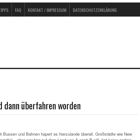
IPPS
FAQ
KONTAKT / IMPRESSUM
DATENSCHUTZERKLÄRUNG
nd dann überfahren worden
t Bussen und Bahnen hapert es hierzulande überall. Großstädte wie New
smittel – aber wer hier auf dem Land von A nach B will, hat keine andere