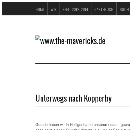
HOME
WIR
REFIT 2012-2014
GÄSTEBUCH
BUCHT
Unterwegs nach Kopperby
Gerade haben wir in Heiligenhafen unseren neuen, gebr
noch etwa sieben Stunden dauern, bis wir vor Schleimü