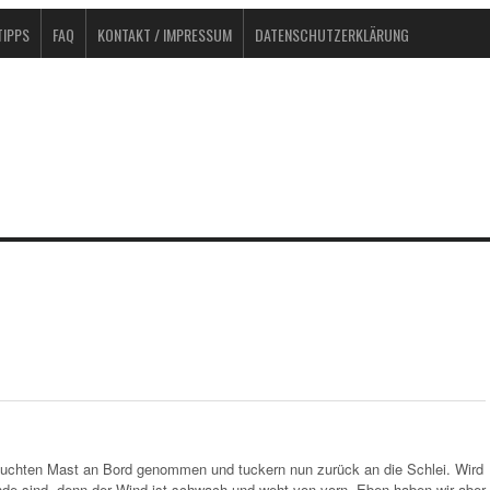
IPPS
FAQ
KONTAKT / IMPRESSUM
DATENSCHUTZERKLÄRUNG
auchten Mast an Bord genommen und tuckern nun zurück an die Schlei. Wird
nde sind, denn der Wind ist schwach und weht von vorn. Eben haben wir aber