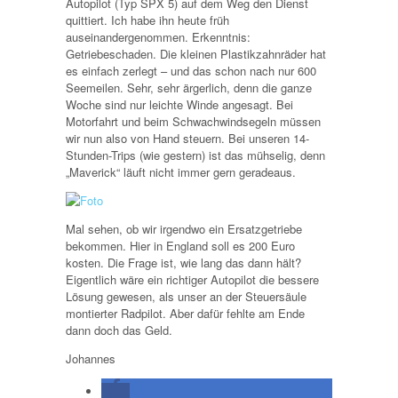
Autopilot (Typ SPX 5) auf dem Weg den Dienst
quittiert. Ich habe ihn heute früh
auseinandergenommen. Erkenntnis:
Getriebeschaden. Die kleinen Plastikzahnräder hat
es einfach zerlegt – und das schon nach nur 600
Seemeilen. Sehr, sehr ärgerlich, denn die ganze
Woche sind nur leichte Winde angesagt. Bei
Motorfahrt und beim Schwachwindsegeln müssen
wir nun also von Hand steuern. Bei unseren 14-
Stunden-Trips (wie gestern) ist das mühselig, denn
„Maverick“ läuft nicht immer gern geradeaus.
Mal sehen, ob wir irgendwo ein Ersatzgetriebe
bekommen. Hier in England soll es 200 Euro
kosten. Die Frage ist, wie lang das dann hält?
Eigentlich wäre ein richtiger Autopilot die bessere
Lösung gewesen, als unser an der Steuersäule
montierter Radpilot. Aber dafür fehlte am Ende
dann doch das Geld.
Johannes