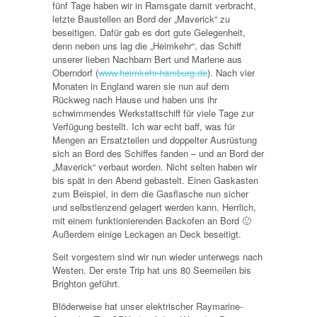
fünf Tage haben wir in Ramsgate damit verbracht,
letzte Baustellen an Bord der „Maverick“ zu
beseitigen. Dafür gab es dort gute Gelegenheit,
denn neben uns lag die „Heimkehr“, das Schiff
unserer lieben Nachbarn Bert und Marlene aus
Oberndorf (
www.heimkehr-hamburg.de
). Nach vier
Monaten in England waren sie nun auf dem
Rückweg nach Hause und haben uns ihr
schwimmendes Werkstattschiff für viele Tage zur
Verfügung bestellt. Ich war echt baff, was für
Mengen an Ersatzteilen und doppelter Ausrüstung
sich an Bord des Schiffes fanden – und an Bord der
„Maverick“ verbaut worden. Nicht selten haben wir
bis spät in den Abend gebastelt. Einen Gaskasten
zum Beispiel, in dem die Gasflasche nun sicher
und selbstlenzend gelagert werden kann. Herrlich,
mit einem funktionierenden Backofen an Bord 🙂
Außerdem einige Leckagen an Deck beseitigt.
Seit vorgestern sind wir nun wieder unterwegs nach
Westen. Der erste Trip hat uns 80 Seemeilen bis
Brighton geführt.
Blöderweise hat unser elektrischer Raymarine-