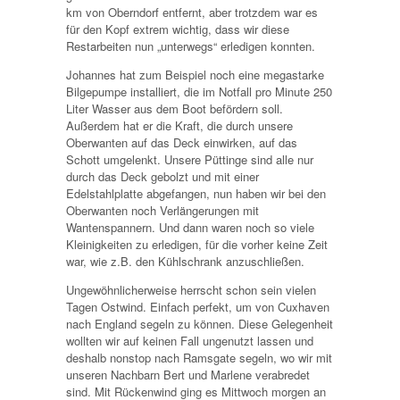
km von Oberndorf entfernt, aber trotzdem war es
für den Kopf extrem wichtig, dass wir diese
Restarbeiten nun „unterwegs“ erledigen konnten.
Johannes hat zum Beispiel noch eine megastarke
Bilgepumpe installiert, die im Notfall pro Minute 250
Liter Wasser aus dem Boot befördern soll.
Außerdem hat er die Kraft, die durch unsere
Oberwanten auf das Deck einwirken, auf das
Schott umgelenkt. Unsere Püttinge sind alle nur
durch das Deck gebolzt und mit einer
Edelstahlplatte abgefangen, nun haben wir bei den
Oberwanten noch Verlängerungen mit
Wantenspannern. Und dann waren noch so viele
Kleinigkeiten zu erledigen, für die vorher keine Zeit
war, wie z.B. den Kühlschrank anzuschließen.
Ungewöhnlicherweise herrscht schon sein vielen
Tagen Ostwind. Einfach perfekt, um von Cuxhaven
nach England segeln zu können. Diese Gelegenheit
wollten wir auf keinen Fall ungenutzt lassen und
deshalb nonstop nach Ramsgate segeln, wo wir mit
unseren Nachbarn Bert und Marlene verabredet
sind. Mit Rückenwind ging es Mittwoch morgen an