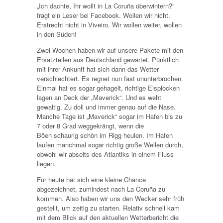
„Ich dachte, Ihr wollt in La Coruña überwintern?“
fragt ein Leser bei Facebook. Wollen wir nicht.
Erstrecht nicht in Viveiro. Wir wollen weiter, wollen
in den Süden!
Zwei Wochen haben wir auf unsere Pakete mit den
Ersatzteilen aus Deutschland gewartet. Pünktlich
mit ihrer Ankunft hat sich dann das Wetter
verschlechtert. Es regnet nun fast ununterbrochen.
Einmal hat es sogar gehagelt, richtige Eisplocken
lagen an Deck der „Maverick“. Und es weht
gewaltig. Zu doll und immer genau auf die Nase.
Manche Tage ist „Maverick“ sogar im Hafen bis zu
7 oder 8 Grad weggekrängt, wenn die
Böen schaurig schön im Rigg heulen. Im Hafen
laufen manchmal sogar richtig große Wellen durch,
obwohl wir abseits des Atlantiks in einem Fluss
liegen.
Für heute hat sich eine kleine Chance
abgezeichnet, zumindest nach La Coruña zu
kommen. Also haben wir uns den Wecker sehr früh
gestellt, um zeitig zu starten. Relativ schnell kam
mit dem Blick auf den aktuellen Wetterbericht die