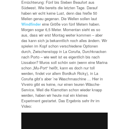
Ernüchterung: Fünf bis Sieben Beaufort aus
Südwest. Wie bereits die letzten Tage. Darauf
haben wir echt keine Lust, denn das hieße 50
Meilen genau gegenan. Die Wellen sollen laut
Windfinder
eine Größe von fünf Metern haben.
Morgen sogar 6,5 Meter. Momentan sieht es so
aus, dass wir erst Montag weiter kommen – aber
das kann sich ja bekanntlich noch alles ändern. Wir
spielen im Kopf schon verschiedene Optionen
durch, Zwischenstopp in La Coruña, Durchknacken
nach Porto – wie weit ist es eigentlich bis nach
Lissabon? Muros soll schön sein (wenn eine Marina
schon „Mu-Port“ heißt, kann es doch nur toll
werden, findet vor allem Bordkuh Ricky), in La
Coruña gibt’s aber ’ne Waschmaschine … Hier in
Viveiro gibt es keine, nur einen teuren Wäsche-
Service. Weil die Klamotten schon wieder knapp
werden, haben wir heute mal ein kleines
Experiment gestartet. Das Ergebnis sehr ihr im
Video: