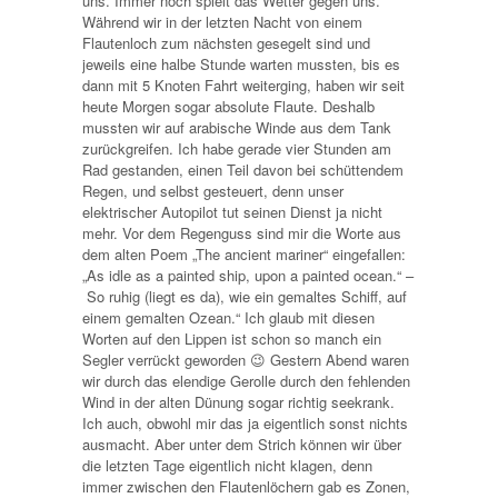
uns. Immer noch spielt das Wetter gegen uns.
Während wir in der letzten Nacht von einem
Flautenloch zum nächsten gesegelt sind und
jeweils eine halbe Stunde warten mussten, bis es
dann mit 5 Knoten Fahrt weiterging, haben wir seit
heute Morgen sogar absolute Flaute. Deshalb
mussten wir auf arabische Winde aus dem Tank
zurückgreifen. Ich habe gerade vier Stunden am
Rad gestanden, einen Teil davon bei schüttendem
Regen, und selbst gesteuert, denn unser
elektrischer Autopilot tut seinen Dienst ja nicht
mehr. Vor dem Regenguss sind mir die Worte aus
dem alten Poem „The ancient mariner“ eingefallen:
„As idle as a painted ship, upon a painted ocean.“ –
So ruhig (liegt es da), wie ein gemaltes Schiff, auf
einem gemalten Ozean.“ Ich glaub mit diesen
Worten auf den Lippen ist schon so manch ein
Segler verrückt geworden 😉 Gestern Abend waren
wir durch das elendige Gerolle durch den fehlenden
Wind in der alten Dünung sogar richtig seekrank.
Ich auch, obwohl mir das ja eigentlich sonst nichts
ausmacht. Aber unter dem Strich können wir über
die letzten Tage eigentlich nicht klagen, denn
immer zwischen den Flautenlöchern gab es Zonen,