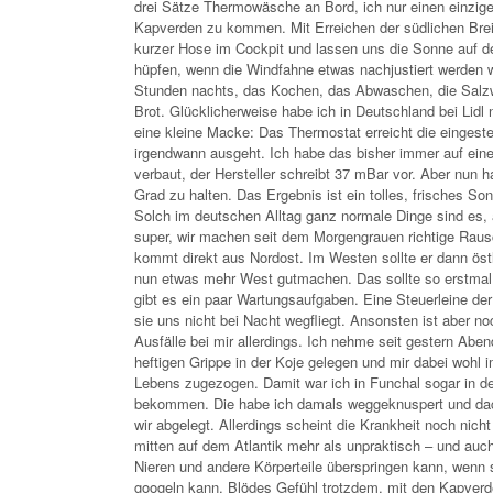
drei Sätze Thermowäsche an Bord, ich nur einen einzige
Kapverden zu kommen. Mit Erreichen der südlichen Breit
kurzer Hose im Cockpit und lassen uns die Sonne auf de
hüpfen, wenn die Windfahne etwas nachjustiert werden w
Stunden nachts, das Kochen, das Abwaschen, die Salzwa
Brot. Glücklicherweise habe ich in Deutschland bei Lid
eine kleine Macke: Das Thermostat erreicht die eingeste
irgendwann ausgeht. Ich habe das bisher immer auf ein
verbaut, der Hersteller schreibt 37 mBar vor. Aber nun 
Grad zu halten. Das Ergebnis ist ein tolles, frisches S
Solch im deutschen Alltag ganz normale Dinge sind es, a
super, wir machen seit dem Morgengrauen richtige Rausc
kommt direkt aus Nordost. Im Westen sollte er dann öst
nun etwas mehr West gutmachen. Das sollte so erstmal
gibt es ein paar Wartungsaufgaben. Eine Steuerleine d
sie uns nicht bei Nacht wegfliegt. Ansonsten ist aber noc
Ausfälle bei mir allerdings. Ich nehme seit gestern Aben
heftigen Grippe in der Koje gelegen und mir dabei woh
Lebens zugezogen. Damit war ich in Funchal sogar in de
bekommen. Die habe ich damals weggeknuspert und dacht
wir abgelegt. Allerdings scheint die Krankheit noch nic
mitten auf dem Atlantik mehr als unpraktisch – und auc
Nieren und andere Körperteile überspringen kann, wenn s
googeln kann. Blödes Gefühl trotzdem, mit den Kapver