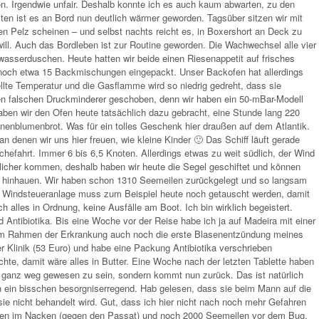
n. Irgendwie unfair. Deshalb konnte ich es auch kaum abwarten, zu den
en ist es an Bord nun deutlich wärmer geworden. Tagsüber sitzen wir mit
n Pelz scheinen – und selbst nachts reicht es, in Boxershort an Deck zu
ill. Auch das Bordleben ist zur Routine geworden. Die Wachwechsel alle vier
sserduschen. Heute hatten wir beide einen Riesenappetit auf frisches
l noch etwa 15 Backmischungen eingepackt. Unser Backofen hat allerdings
llte Temperatur und die Gasflamme wird so niedrig gedreht, dass sie
en falschen Druckminderer geschoben, denn wir haben ein 50-mBar-Modell
haben wir den Ofen heute tatsächlich dazu gebracht, eine Stunde lang 220
onnenblumenbrot. Was für ein tolles Geschenk hier draußen auf dem Atlantik.
n denen wir uns hier freuen, wie kleine Kinder 🙂 Das Schiff läuft gerade
hefahrt. Immer 6 bis 6,5 Knoten. Allerdings etwas zu weit südlich, der Wind
licher kommen, deshalb haben wir heute die Segel geschiftet und können
 hinhauen. Wir haben schon 1310 Seemeilen zurückgelegt und so langsam
er Windsteueranlage muss zum Beispiel heute noch getauscht werden, damit
h alles in Ordnung, keine Ausfälle am Boot. Ich bin wirklich begeistert.
d Antibiotika. Bis eine Woche vor der Reise habe ich ja auf Madeira mit einer
l im Rahmen der Erkrankung auch noch die erste Blasenentzündung meines
r Klinik (53 Euro) und habe eine Packung Antibiotika verschrieben
e, damit wäre alles in Butter. Eine Woche nach der letzten Tablette haben
ht ganz weg gewesen zu sein, sondern kommt nun zurück. Das ist natürlich
h ein bisschen besorgniserregend. Hab gelesen, dass sie beim Mann auf die
ie nicht behandelt wird. Gut, dass ich hier nicht nach noch mehr Gefahren
den im Nacken (gegen den Passat) und noch 2000 Seemeilen vor dem Bug.