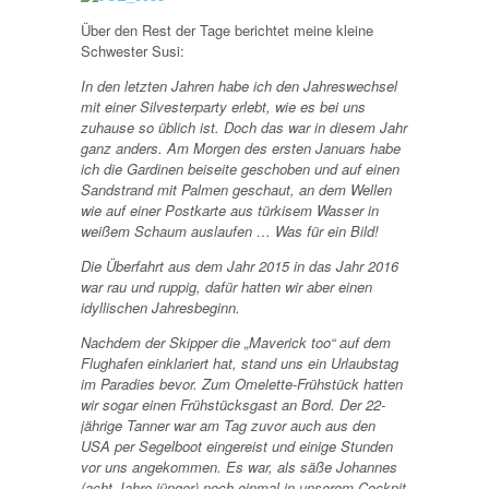
Über den Rest der Tage berichtet meine kleine
Schwester Susi:
In den letzten Jahren habe ich den Jahreswechsel
mit einer Silvesterparty erlebt, wie es bei uns
zuhause so üblich ist. Doch das war in diesem Jahr
ganz anders. Am Morgen des ersten Januars habe
ich die Gardinen beiseite geschoben und auf einen
Sandstrand mit Palmen geschaut, an dem Wellen
wie auf einer Postkarte aus türkisem Wasser in
weißem Schaum auslaufen … Was für ein Bild!
Die Überfahrt aus dem Jahr 2015 in das Jahr 2016
war rau und ruppig, dafür hatten wir aber einen
idyllischen Jahresbeginn.
Nachdem der Skipper die „Maverick too“ auf dem
Flughafen einklariert hat, stand uns ein Urlaubstag
im Paradies bevor. Zum Omelette-Frühstück hatten
wir sogar einen Frühstücksgast an Bord. Der 22-
jährige Tanner war am Tag zuvor auch aus den
USA per Segelboot eingereist und einige Stunden
vor uns angekommen. Es war, als säße Johannes
(acht Jahre jünger) noch einmal in unserem Cockpit