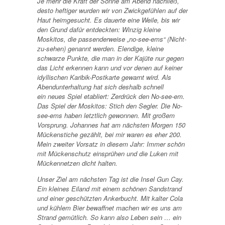
Je mehr die Kraft der Sonne am Abend nachließ,
desto heftiger wurden wir von Zwickgefühlen auf der
Haut heimgesucht. Es dauerte eine Weile, bis wir
den Grund dafür entdeckten: Winzig kleine
Moskitos, die passenderweise „no-see-ems“ (Nicht-
zu-sehen) genannt werden. Elendige, kleine
schwarze Punkte, die man in der Kajüte nur gegen
das Licht erkennen kann und vor denen auf keiner
idyllischen Karibik-Postkarte gewarnt wird. Als
Abendunterhaltung hat sich deshalb schnell
ein neues Spiel etabliert: Zerdrück den No-see-em.
Das Spiel der Moskitos: Stich den Segler. Die No-
see-ems haben letztlich gewonnen. Mit großem
Vorsprung. Johannes hat am nächsten Morgen 150
Mückenstiche gezählt, bei mir waren es eher 200.
Mein zweiter Vorsatz in diesem Jahr: Immer schön
mit Mückenschutz einsprühen und die Luken mit
Mückennetzen dicht halten.
Unser Ziel am nächsten Tag ist die Insel Gun Cay.
Ein kleines Eiland mit einem schönen Sandstrand
und einer geschützten Ankerbucht. Mit kalter Cola
und kühlem Bier bewaffnet machen wir es uns am
Strand gemütlich. So kann also Leben sein … ein