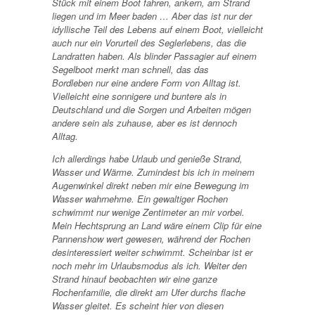
Stück mit einem Boot fahren, ankern, am Strand
liegen und im Meer baden … Aber das ist nur der
idyllische Teil des Lebens auf einem Boot, vielleicht
auch nur ein Vorurteil des Seglerlebens, das die
Landratten haben. Als blinder Passagier auf einem
Segelboot merkt man schnell, das das
Bordleben nur eine andere Form von Alltag ist.
Vielleicht eine sonnigere und buntere als in
Deutschland und die Sorgen und Arbeiten mögen
andere sein als zuhause, aber es ist dennoch
Alltag.
Ich allerdings habe Urlaub und genieße Strand,
Wasser und Wärme. Zumindest bis ich in meinem
Augenwinkel direkt neben mir eine Bewegung im
Wasser wahrnehme. Ein gewaltiger Rochen
schwimmt nur wenige Zentimeter an mir vorbei.
Mein Hechtsprung an Land wäre einem Clip für eine
Pannenshow wert gewesen, während der Rochen
desinteressiert weiter schwimmt. Scheinbar ist er
noch mehr im Urlaubsmodus als ich. Weiter den
Strand hinauf beobachten wir eine ganze
Rochenfamilie, die direkt am Ufer durchs flache
Wasser gleitet. Es scheint hier von diesen