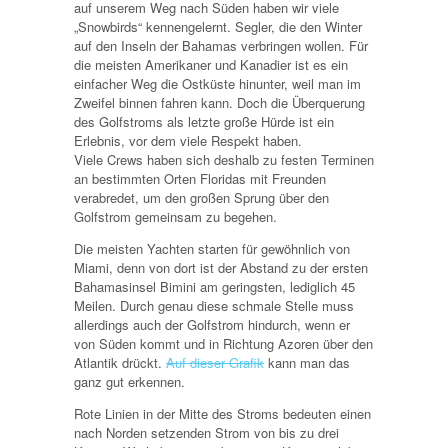
auf unserem Weg nach Süden haben wir viele
„Snowbirds“ kennengelernt. Segler, die den Winter
auf den Inseln der Bahamas verbringen wollen. Für
die meisten Amerikaner und Kanadier ist es ein
einfacher Weg die Ostküste hinunter, weil man im
Zweifel binnen fahren kann. Doch die Überquerung
des Golfstroms als letzte große Hürde ist ein
Erlebnis, vor dem viele Respekt haben.
Viele Crews haben sich deshalb zu festen Terminen
an bestimmten Orten Floridas mit Freunden
verabredet, um den großen Sprung über den
Golfstrom gemeinsam zu begehen.
Die meisten Yachten starten für gewöhnlich von
Miami, denn von dort ist der Abstand zu der ersten
Bahamasinsel Bimini am geringsten, lediglich 45
Meilen. Durch genau diese schmale Stelle muss
allerdings auch der Golfstrom hindurch, wenn er
von Süden kommt und in Richtung Azoren über den
Atlantik drückt.
Auf dieser Grafik
kann man das
ganz gut erkennen.
Rote Linien in der Mitte des Stroms bedeuten einen
nach Norden setzenden Strom von bis zu drei