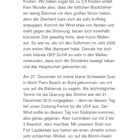
Knoten. Wir haben sogar bis zu 3,5 Knoten erlebt.
Kein Wunder also, dass die örtlichen Bootsfahrer
ein wenig Bammel vor dem großen Strom haben,
denn die Überfahrt kann sich als sehr kniffelig
entpuppen. Kommt der Wind etwa von Norden und
steht gegen die Strömung, bauen sich innerhalb
kürzester Zeit gewaltig hohe, aber kurze Wellen
auf. So war es, als ich den Golfstrom im Jahr 2006
zum ersten Mal überquert habe. Damals hat sich
mein kleines GKF-Schiff so sehr in den Wellen
verwunden, dass sich die Sitzbänke bewegt haben
und das Hauptschott gebrochen ist.
Am 27. Dezember ist meine kleine Schwester Susi
in North Palm Beach an Bord gekommen, um mit
uns auf die Bahamas zu segeln. Als letztmöglicher
Termin für die Querung des Stroms war der 31.
Dezember 2015 vorgegeben – denn an diesem Tag
lief unser Cruising-Permit für die USA aus. Der
Wind sollte an diesem Tag von Südosten kommen,
also genau gegenan. Aber zumindest nur mit 2 bis
3 Beaufort, also machbar. Mit unserem Start von
Fort Lauderdale aus hatten wir einen ohnehin schon
sehr schlechten Winkel, um auf die Bimini-Inseln