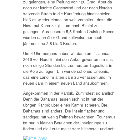
zu gelangen, eine Peilung von 120 Grad. Aber da
noch der leichte Gegenwind und der nach Norden
setzende Strom in die Kursfindung hineinspielen,
hieß es wieder einmal so weit vorhalten, dass die
Nase auf Kuba zeigt – um nach Bimini zu
gelangen. Aus unseren 5,5 Knoten Cruising-Speed
wurden dann über Grund zeitweise nur noch
jämmerliche 2,8 bis 3 Knoten.
Um 4 Uhr morgens haben wir dann am 1. Januar
2016 vor Nord-Bimini den Anker geworfen um uns
noch einige Stunden bis zum ersten Tageslicht in
die Koje zu legen. Ein wunderschönes Erlebnis,
das eine Land im alten Jahr zu verlassen und im
neuen Jahr in einem neuen Land anzukommen.
Angekommen in der Karibik. Zumindest so ähnlich.
Denn die Bahamas lassen sich nicht mit der
übrigen Karibik über einen Kamm scheren. Die
Bahamas sind anders. Die Inseln flacher und
sandiger, mit wenig Palmen bewachsen. Tourismus
ist nur in kleinen Bereichen der Inselgruppe zu
finden und die Leute meist sehr hilfsbereit und nett.