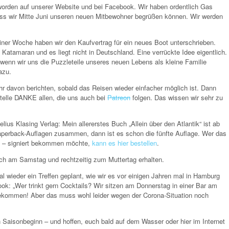
eworden auf unserer Website und bei Facebook. Wir haben ordentlich Gas
ss wir Mitte Juni unseren neuen Mitbewohner begrüßen können. Wir werden
 einer Woche haben wir den Kaufvertrag für ein neues Boot unterschrieben.
n Katamaran und es liegt nicht in Deutschland. Eine verrückte Idee eigentlich.
 wenn wir uns die Puzzleteile unseres neuen Lebens als kleine Familie
azu.
mehr davon berichten, sobald das Reisen wieder einfacher möglich ist. Dann
telle DANKE allen, die uns auch bei
Patreon
folgen. Das wissen wir sehr zu
us Klasing Verlag: Mein allererstes Buch „Allein über den Atlantik“ ist ab
 Paperback-Auflagen zusammen, dann ist es schon die fünfte Auflage. Wer das
n – signiert bekommen möchte,
kann es hier bestellen
.
och am Samstag und rechtzeitig zum Muttertag erhalten.
l wieder ein Treffen geplant, wie wir es vor einigen Jahren mal in Hamburg
ok: „Wer trinkt gern Cocktails? Wir sitzen am Donnerstag in einer Bar am
ekommen! Aber das muss wohl leider wegen der Corona-Situation noch
Saisonbeginn – und hoffen, euch bald auf dem Wasser oder hier im Internet