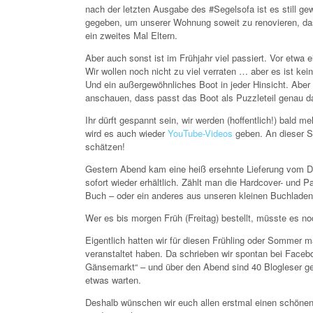
nach der letzten Ausgabe des #Segelsofa ist es still g
gegeben, um unserer Wohnung soweit zu renovieren, da
ein zweites Mal Eltern.
Aber auch sonst ist im Frühjahr viel passiert. Vor etwa
Wir wollen noch nicht zu viel verraten … aber es ist kei
Und ein außergewöhnliches Boot in jeder Hinsicht. Aber
anschauen, dass passt das Boot als Puzzleteil genau d
Ihr dürft gespannt sein, wir werden (hoffentlich!) bald 
wird es auch wieder
YouTube-Videos
geben. An dieser S
schätzen!
Gestern Abend kam eine heiß ersehnte Lieferung vom Deli
sofort wieder erhältlich. Zählt man die Hardcover- und
Buch – oder ein anderes aus unseren kleinen Buchlade
Wer es bis morgen Früh (Freitag) bestellt, müsste es n
Eigentlich hatten wir für diesen Frühling oder Sommer ma
veranstaltet haben. Da schrieben wir spontan bei Facebo
Gänsemarkt“ – und über den Abend sind 40 Blogleser g
etwas warten.
Deshalb wünschen wir euch allen erstmal einen schönen 