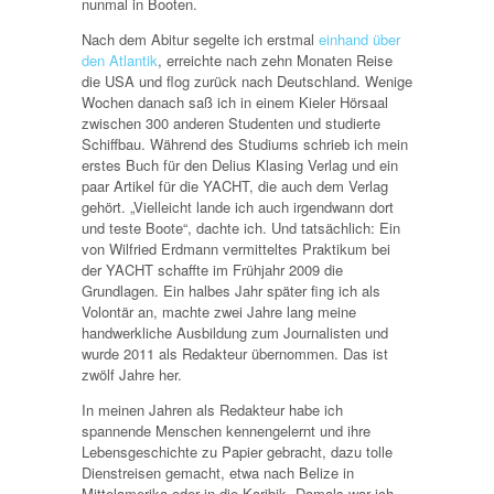
nunmal in Booten.
Nach dem Abitur segelte ich erstmal
einhand über
den Atlantik
, erreichte nach zehn Monaten Reise
die USA und flog zurück nach Deutschland. Wenige
Wochen danach saß ich in einem Kieler Hörsaal
zwischen 300 anderen Studenten und studierte
Schiffbau. Während des Studiums schrieb ich mein
erstes Buch für den Delius Klasing Verlag und ein
paar Artikel für die YACHT, die auch dem Verlag
gehört. „Vielleicht lande ich auch irgendwann dort
und teste Boote“, dachte ich. Und tatsächlich: Ein
von Wilfried Erdmann vermitteltes Praktikum bei
der YACHT schaffte im Frühjahr 2009 die
Grundlagen. Ein halbes Jahr später fing ich als
Volontär an, machte zwei Jahre lang meine
handwerkliche Ausbildung zum Journalisten und
wurde 2011 als Redakteur übernommen. Das ist
zwölf Jahre her.
In meinen Jahren als Redakteur habe ich
spannende Menschen kennengelernt und ihre
Lebensgeschichte zu Papier gebracht, dazu tolle
Dienstreisen gemacht, etwa nach Belize in
Mittelamerika oder in die Karibik. Damals war ich