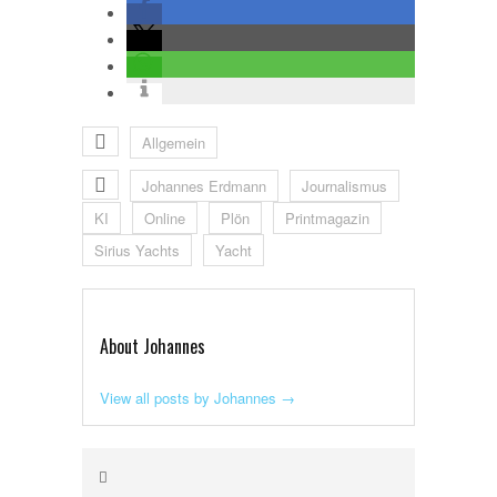
Allgemein
Johannes Erdmann
Journalismus
KI
Online
Plön
Printmagazin
Sirius Yachts
Yacht
About Johannes
View all posts by Johannes
→