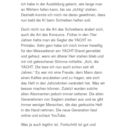
ich habe in der Ausbildung gelernt, wie lange man
an Wörtern feilen kann, bis sie „richtig“ stehen.
Deshalb konnte ich mich nie daran gewöhnen, dass
nun bald die KI beim Schreiben helfen soll.
Doch nicht nur die Art des Schreibens ändert sich,
auch die Art des Konsums. Früher in den 70er
Jahren hatte man als Segler die YACHT im
Printabo. Sehr gern habe ich mich immer freiwillig
für den Messedienst am YACHT-Stand gemeldet
und gefreut, wenn ein älterer Herr stehen blieb und
mir mit gebrochener Stimme mitteilte: „Ach, die
YACHT. Die lese ich nun auch schon seit 45
Jahren.“ Es war mir eine Freude, dem Mann dann
einen Kaffee anzubieten und zu fragen, wie sich
das Heft in den Jahrzehnten verändert hat. Was wir
besser machen können. Zuletzt wurden solche
alten Abonnenten jedoch immer seltener. Die alten
Generationen von Seglern sterben aus und es gibt
immer weniger Menschen, die das gedruckte Heft
in die Hand nehmen. Die neue Generation liest
online und schaut YouTube.
Was ja auch legitim ist. Fortschritt ist gut und