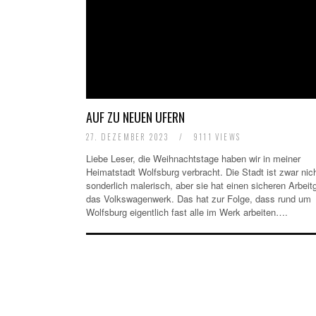
AUF ZU NEUEN UFERN
27. DEZEMBER 2023
/
9111 VIEWS
Liebe Leser, die Weihnachtstage haben wir in meiner
Heimatstadt Wolfsburg verbracht. Die Stadt ist zwar nic
sonderlich malerisch, aber sie hat einen sicheren Arbeit
das Volkswagenwerk. Das hat zur Folge, dass rund um
Wolfsburg eigentlich fast alle im Werk arbeiten….