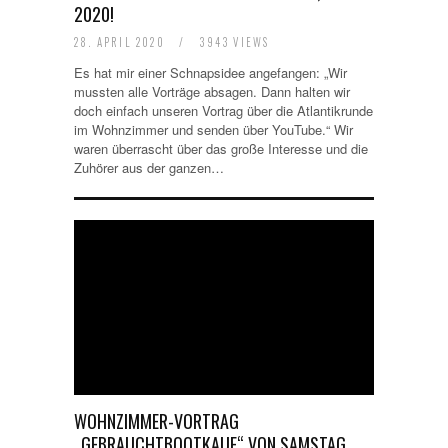
2020!
28. APRIL 2020
/
3943 VIEWS
Es hat mir einer Schnapsidee angefangen: „Wir
mussten alle Vorträge absagen. Dann halten wir
doch einfach unseren Vortrag über die Atlantikrunde
im Wohnzimmer und senden über YouTube.“ Wir
waren überrascht über das große Interesse und die
Zuhörer aus der ganzen…
WOHNZIMMER-VORTRAG
„GEBRAUCHTBOOTKAUF“ VON SAMSTAG,