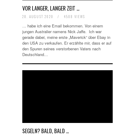
VOR LANGER, LANGER ZEIT …
28. AUGUST 2020
/
4508 VIEWS
… habe ich eine Email bekommen. Von einem
jungen Australier namens Nick Jaffe. Ich war
gerade dabei, meine erste „Maverick“ über Ebay in
den USA zu verkaufen. Er erzählte mir, dass er auf
den Spuren seines verstorbenen Vaters nach
Deutschland…
SEGELN? BALD, BALD …