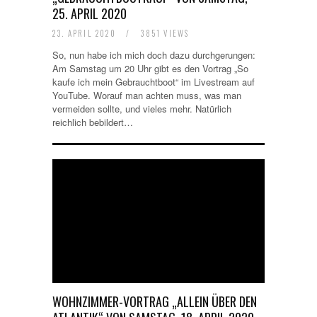
25. APRIL 2020
23. APRIL 2020
/
3851 VIEWS
So, nun habe ich mich doch dazu durchgerungen:
Am Samstag um 20 Uhr gibt es den Vortrag „So
kaufe ich mein Gebrauchtboot“ im Livestream auf
YouTube. Worauf man achten muss, was man
vermeiden sollte, und vieles mehr. Natürlich
reichlich bebildert…
WOHNZIMMER-VORTRAG „ALLEIN ÜBER DEN