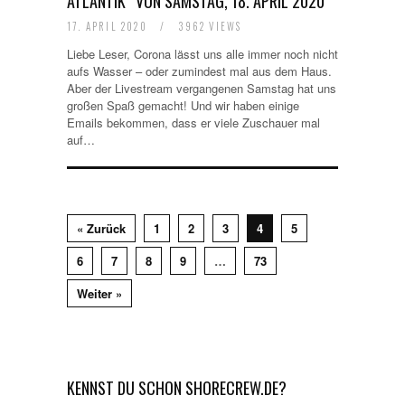
ATLANTIK“ VON SAMSTAG, 18. APRIL 2020
17. APRIL 2020
/
3962 VIEWS
Liebe Leser, Corona lässt uns alle immer noch nicht
aufs Wasser – oder zumindest mal aus dem Haus.
Aber der Livestream vergangenen Samstag hat uns
großen Spaß gemacht! Und wir haben einige
Emails bekommen, dass er viele Zuschauer mal
auf…
« Zurück
1
2
3
4
5
6
7
8
9
…
73
Weiter »
KENNST DU SCHON SHORECREW.DE?