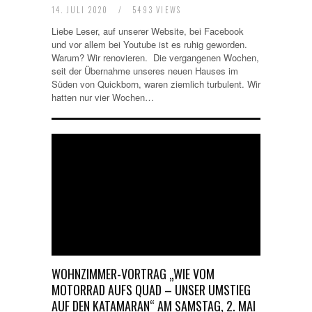
14. JULI 2020
/
5493 VIEWS
Liebe Leser, auf unserer Website, bei Facebook
und vor allem bei Youtube ist es ruhig geworden.
Warum? Wir renovieren. Die vergangenen Wochen,
seit der Übernahme unseres neuen Hauses im
Süden von Quickborn, waren ziemlich turbulent. Wir
hatten nur vier Wochen…
WOHNZIMMER-VORTRAG „WIE VOM
MOTORRAD AUFS QUAD – UNSER UMSTIEG
AUF DEN KATAMARAN“ AM SAMSTAG, 2. MAI