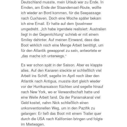
Deutschland musste, mein Urlaub war zu Ende. In
Emden, am Ende der Staandemast-Route, wollte
ich wieder an Bord kommen, für die Seepassage
nach Cuxhaven. Doch eine Woche später bekam
ich eine Email. Er hatte auf dem Ijsselmeer
umgedreht. „Ich habe irgendwie realisiert: Australien
liegt in der Gegenrichtung“ schrieb er mit einem
Smiley dahinter. Auf meinen Einwand, dass das
Boot wirklich noch eine Menge Arbeit benötigt, um
für den Atlantik gewappnet zu sein, antwortete er
„das mache ich unterwegs.“
Es war schon spät in der Saison. Aber es klappte
alles. Auf den Kanaren steckte er schließlich viel
Arbeit ins Schiff, segelte im April noch über den
Atlantik nach Antigua, musste dort gleich wieder
vor der Hurrikansaison flüchten und segelte hinauf
nach New York, wo er Verwandtschaft hatte und
eine Weile Arbeit fand. Da der Panamakanal viel
Geld kostet, nahm Nick schließlich einen
unkonventionellen Weg, um in den Pazifik zu
gelangen: Er ließ das Boot mit einem Trailer quer
durch die USA nach Kalifornien bringen und folgte
im Mietwagen.