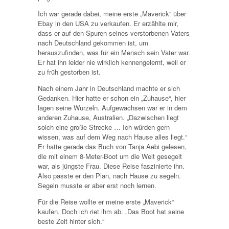
Ich war gerade dabei, meine erste „Maverick“ über
Ebay in den USA zu verkaufen. Er erzählte mir,
dass er auf den Spuren seines verstorbenen Vaters
nach Deutschland gekommen ist, um
herauszufinden, was für ein Mensch sein Vater war.
Er hat ihn leider nie wirklich kennengelernt, weil er
zu früh gestorben ist.
Nach einem Jahr in Deutschland machte er sich
Gedanken. Hier hatte er schon ein „Zuhause“, hier
lagen seine Wurzeln. Aufgewachsen war er in dem
anderen Zuhause, Australien. „Dazwischen liegt
solch eine große Strecke … Ich würden gern
wissen, was auf dem Weg nach Hause alles liegt.“
Er hatte gerade das Buch von Tanja Aebi gelesen,
die mit einem 8-Meter-Boot um die Welt gesegelt
war, als jüngste Frau. Diese Reise faszinierte ihn.
Also passte er den Plan, nach Hause zu segeln.
Segeln musste er aber erst noch lernen.
Für die Reise wollte er meine erste „Maverick“
kaufen. Doch ich riet ihm ab. „Das Boot hat seine
beste Zeit hinter sich.“