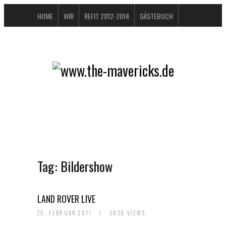
HOME
WIR
REFIT 2012-2014
GÄSTEBUCH
BUCHTIPPS
FAQ
KONTAKT / IMPRESSUM
DATENSCHUTZERKLÄRUNG
Tag:
Bildershow
LAND ROVER LIVE
26. FEBRUAR 2011
/
5630 VIEWS