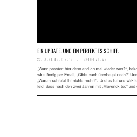
EIN UPDATE. UND EIN PERFEKTES SCHIFF.
22. DEZEMBER 2017
/
32464 VIEWS
„Wann passiert hier denn endlich mal wieder was?“, b
wir ständig per Email, „Gibts euch überhaupt noch?“ Und
„Warum schreibt ihr nichts mehr?“. Und es tut uns wirkli
leid, dass nach den zwei Jahren mit „Maverick too“ un