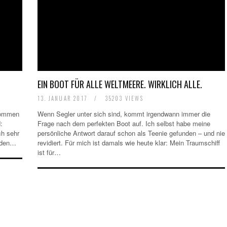
EIN BOOT FÜR ALLE WELTMEERE. WIRKLICH ALLE.
13. JANUAR 2017
/
35203 VIEWS
ekommen
Wenn Segler unter sich sind, kommt irgendwann immer die
:
Frage nach dem perfekten Boot auf. Ich selbst habe meine
ch sehr
persönliche Antwort darauf schon als Teenie gefunden – und nie
d den…
revidiert. Für mich ist damals wie heute klar: Mein Traumschiff
ist für…