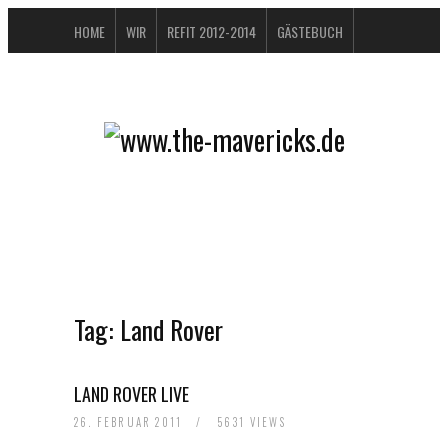
HOME
WIR
REFIT 2012-2014
GÄSTEBUCH
BUCHTIPPS
FAQ
KONTAKT / IMPRESSUM
DATENSCHUTZERKLÄRUNG
Tag:
Land Rover
LAND ROVER LIVE
26. FEBRUAR 2011
/
5631 VIEWS