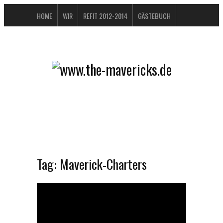
HOME
WIR
REFIT 2012-2014
GÄSTEBUCH
BUCHTIPPS
FAQ
KONTAKT / IMPRESSUM
DATENSCHUTZERKLÄRUNG
Tag:
Maverick-Charters