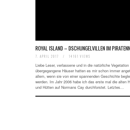
ROYAL ISLAND – DSCHUNGELVILLEN IM PIRATEN
7. APRIL 2017
/
14161 VIEWS
Liebe Leser, verlassene und in die natürliche Vegetation
übergegangene Häuser hatten es mir schon immer anget
allem, wenn sie von einer spannenden Geschichte beglei
werden. Im Jahr 2006 habe ich das erste mal die alten H
und Hütten auf Normans Cay durchforstet. Letztes…