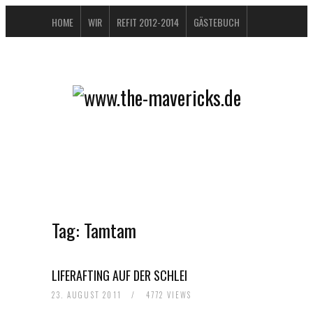
HOME
WIR
REFIT 2012-2014
GÄSTEBUCH
BUCHTIPPS
FAQ
KONTAKT / IMPRESSUM
DATENSCHUTZERKLÄRUNG
Tag:
Tamtam
LIFERAFTING AUF DER SCHLEI
23. AUGUST 2011
/
4772 VIEWS