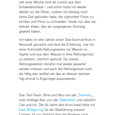
seit einer Woche sind wir zurück aus dem
Schwedenurlaub – und sofort hatte ich wieder
allerlei um die Ohren, sodass ich bislang noch
keine Zeit gefunden habe, die zighundert Fotos zu
sichten und Filme zu schneiden. Vorab nun aber ein
kleines Video, das wir vergangenen Sonntag
gedreht haben.
Ich habe vor drei Jahren einen Sea-Survival-Kurs in
Neustadt gemacht und fand die Erfahrung, mal mit
einer Automatik-Rettungsweste ins Wasser zu
hüpfen und aus dem Wasser in eine Rettungsinsel
zu klettern, ziemlich wertvoll. Da unsere
Rettungswesten ohnehin mal wieder gewartet
werden müssen und auch die Rettungsinsel mehr
als fällig war, wollten wir das an diesem warmen
Tag einmal in Eigenregie ausprobieren.
Das Test-Team: Birte und Nico von der „
Tamtam
„,
mein Kollege Alex von der „
Valentine
“ und natürlich
Cati und ich. Die 30 Jahre alte Avon-Insel hatte mir
Uwe Röttgering
für die Überführung unserer
Contest 33 von Holland über die Nordsee nach