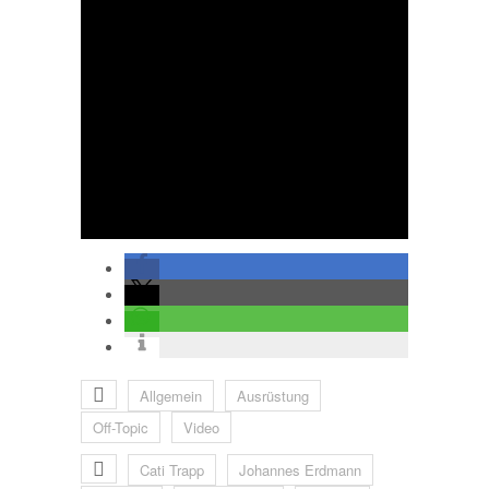
Allgemein
Ausrüstung
Off-Topic
Video
Cati Trapp
Johannes Erdmann