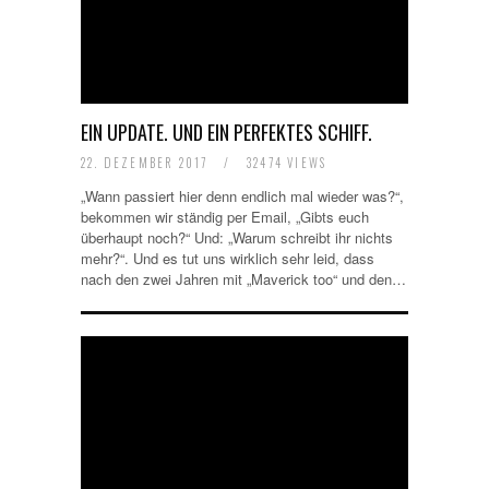
EIN UPDATE. UND EIN PERFEKTES SCHIFF.
22. DEZEMBER 2017
/
32474 VIEWS
„Wann passiert hier denn endlich mal wieder was?“,
bekommen wir ständig per Email, „Gibts euch
überhaupt noch?“ Und: „Warum schreibt ihr nichts
mehr?“. Und es tut uns wirklich sehr leid, dass
nach den zwei Jahren mit „Maverick too“ und den…