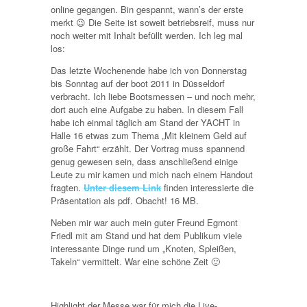
online gegangen. Bin gespannt, wann’s der erste
merkt 😉 Die Seite ist soweit betriebsreif, muss nur
noch weiter mit Inhalt befüllt werden. Ich leg mal
los:
Das letzte Wochenende habe ich von Donnerstag
bis Sonntag auf der boot 2011 in Düsseldorf
verbracht. Ich liebe Bootsmessen – und noch mehr,
dort auch eine Aufgabe zu haben. In diesem Fall
habe ich einmal täglich am Stand der YACHT in
Halle 16 etwas zum Thema „Mit kleinem Geld auf
große Fahrt“ erzählt. Der Vortrag muss spannend
genug gewesen sein, dass anschließend einige
Leute zu mir kamen und mich nach einem Handout
fragten.
Unter diesem Link
finden interessierte die
Präsentation als pdf. Obacht! 16 MB.
Neben mir war auch mein guter Freund Egmont
Friedl mit am Stand und hat dem Publikum viele
interessante Dinge rund um „Knoten, Spleißen,
Takeln“ vermittelt. War eine schöne Zeit 🙂
Highlight der Messe war für mich die Live-