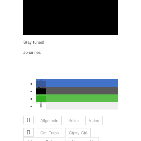
Stay tuned!
Johannes
Allgemein
Reise
Video
Cati Trapp
Gipsy Girl