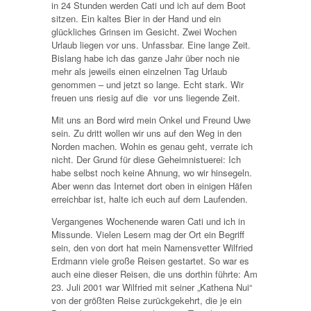
in 24 Stunden werden Cati und ich auf dem Boot
sitzen. Ein kaltes Bier in der Hand und ein
glückliches Grinsen im Gesicht. Zwei Wochen
Urlaub liegen vor uns. Unfassbar. Eine lange Zeit.
Bislang habe ich das ganze Jahr über noch nie
mehr als jeweils einen einzelnen Tag Urlaub
genommen – und jetzt so lange. Echt stark. Wir
freuen uns riesig auf die vor uns liegende Zeit.
Mit uns an Bord wird mein Onkel und Freund Uwe
sein. Zu dritt wollen wir uns auf den Weg in den
Norden machen. Wohin es genau geht, verrate ich
nicht. Der Grund für diese Geheimnistuerei: Ich
habe selbst noch keine Ahnung, wo wir hinsegeln.
Aber wenn das Internet dort oben in einigen Häfen
erreichbar ist, halte ich euch auf dem Laufenden.
Vergangenes Wochenende waren Cati und ich in
Missunde. Vielen Lesern mag der Ort ein Begriff
sein, den von dort hat mein Namensvetter Wilfried
Erdmann viele große Reisen gestartet. So war es
auch eine dieser Reisen, die uns dorthin führte: Am
23. Juli 2001 war Wilfried mit seiner „Kathena Nui“
von der größten Reise zurückgekehrt, die je ein