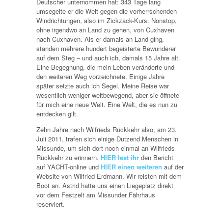
Deutscher unternommen hat: 343 Tage lang
umsegelte er die Welt gegen die vorherrschenden
Windrichtungen, also im Zickzack-Kurs. Nonstop,
ohne irgendwo an Land zu gehen, von Cuxhaven
nach Cuxhaven. Als er damals an Land ging,
standen mehrere hundert begeisterte Bewunderer
auf dem Steg – und auch ich, damals 15 Jahre alt.
Eine Begegnung, die mein Leben veränderte und
den weiteren Weg vorzeichnete. Einige Jahre
später setzte auch ich Segel. Meine Reise war
wesentlich weniger weltbewegend, aber sie öffnete
für mich eine neue Welt. Eine Welt, die es nun zu
entdecken gilt.
Zehn Jahre nach Wilfrieds Rückkehr also, am 23.
Juli 2011, trafen sich einige Dutzend Menschen in
Missunde, um sich dort noch einmal an Wilfrieds
Rückkehr zu erinnern.
HIER lest ihr
den Bericht
auf YACHT-online und
HIER einen weiteren
auf der
Website von Wilfried Erdmann. Wir reisten mit dem
Boot an. Astrid hatte uns einen Liegeplatz direkt
vor dem Festzelt am Missunder Fährhaus
reserviert.