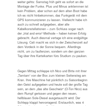
weiter gehts: Samstag früh geht es sofort an die
Montage der Funke. Plus und Minus anklemmen ist
kein Problem, aber schon auf dem alten Boot habe
ich es nicht hinbekommen, das Funkgerät mit dem
GPS kommunizieren zu lassen. Vielleicht habe ich
auch zu schnell aufgegeben, aber alle
Kabelkonstellationen – zum Schluss sogar nach
der „trial and error“-Methode – haben keinen Erfolg
gebracht. Auch diesmal vertage ich eine endgültige
Lösung. Cati macht es sich in der Zwischenzeit auf
dem Vordeck in der Sonne bequem. Allerdings
nicht, um zu faullenzen, sondern um den ganzen
Tag über ihre Karteikarten fürs Studium zu pauken.
Gegen Mittag schleppe ich Nico und Birte mit ihrer
„Tamtam“ von der Box zum kleinen Seitensteg am
Kran. Ihre Maschine hat pünktlich zu Saisonbeginn
den Geist aufgegeben und heute soll der große Tag
sein, an dem „das alte Geschwür“ (O-Ton Nico) aus
dem Rumpf gerissen und gegen den neuen,
hellblauen Sole-Diesel ausgetauscht wird. Der
Schlepp klappt hervorragend. Erstaunlich, was 4