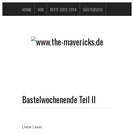
HOME
WIR
REFIT 2012-2014
GÄSTEBUCH
BUCHTIPPS
FAQ
KONTAKT / IMPRESSUM
DATENSCHUTZERKLÄRUNG
Bastelwochenende Teil II
Liebe Leser,