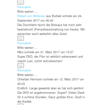
Diese
...
Metabox
Permalink
ein-/ausblenden.
Bitte warten …
Robert von Müllenen
aus
Buttwil
schrieb am
24.
September 2017
um
06:43
Die Durchfahrt durch die Biskaya hat mich sehr
beeindruckt (Fernsehausstrahlung von heute). Wir
wünschen euch weiterhin alles Gute!
Diese
...
Metabox
Permalink
ein-/ausblenden.
Bitte warten …
Niko
schrieb am
21. März 2017
um
13:37
Super DVD, der Film ist wirklich sehenswert und
macht Lust, sofort aufzubrechen!
Diese
...
Metabox
Permalink
ein-/ausblenden.
Bitte warten …
Christian Hormann
schrieb am
12. März 2017
um
22:23
Endlich. Lange gewartet aber es hat sich gelohnt.
Die DVD ist angekommenen. Super!! Vielen Dank
für 2 schöne Stunden. Ganz großes Kino. Gruß in
die Karibik