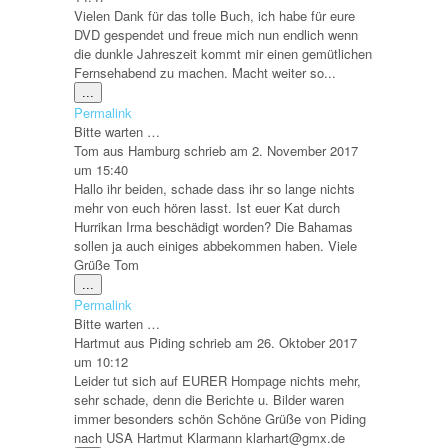
Vielen Dank für das tolle Buch, ich habe für eure
DVD gespendet und freue mich nun endlich wenn
die dunkle Jahreszeit kommt mir einen gemütlichen
Fernsehabend zu machen. Macht weiter so...
Diese
...
Metabox
Permalink
ein-/ausblenden.
Bitte warten …
Tom
aus
Hamburg
schrieb am
2. November 2017
um
15:40
Hallo ihr beiden, schade dass ihr so lange nichts
mehr von euch hören lasst. Ist euer Kat durch
Hurrikan Irma beschädigt worden? Die Bahamas
sollen ja auch einiges abbekommen haben. Viele
Grüße Tom
Diese
...
Metabox
Permalink
ein-/ausblenden.
Bitte warten …
Hartmut
aus
Piding
schrieb am
26. Oktober 2017
um
10:12
Leider tut sich auf EURER Hompage nichts mehr,
sehr schade, denn die Berichte u. Bilder waren
immer besonders schön Schöne Grüße von Piding
nach USA Hartmut Klarmann klarhart@gmx.de