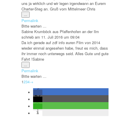
uns ja wirklich und wir legen irgendwann an Eurem
Charter-Steg an. Gruß vom Mittelmeer Chris
Diese
...
Metabox
Permalink
ein-/ausblenden.
Bitte warten …
Sabine Krumböck
aus
Pfaffenhofen an der Ilm
schrieb am
11. Juli 2016
um
09:04
Da ich gerade auf zdf info euren Film von 2014
wieder einmal angesehen habe, freut es mich, dass
ihr immer noch unterwegs seid. Alles Gute und gute
Fahrt !Sabine
Diese
...
Metabox
Permalink
ein-/ausblenden.
Bitte warten …
Navigation
1
2
3
4
→
der
Gästebuchliste