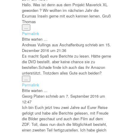
Hallo. Was ist denn aus dem Projekt Maverick XL
geworden ? Wir wollten im nächsten Jahr die
Exumas Inseln gerne mit euch kennen lernen. Gruß
Thomas
Diese
...
Metabox
Permalink
ein-/ausblenden.
Bitte warten …
Andreas Vullings
aus
Aschaffenburg
schrieb am
15.
Dezember 2016
um
21:36
Es macht Spaß eure Berichte zu lesen. Hätte gerne
die DVD bestellt. aber keine chance sie zu
bestellen.Schade finde ich auch das ihr Amazon
unterstützt. Trotzdem alles Gute euch beiden?
Diese
...
Metabox
Permalink
ein-/ausblenden.
Bitte warten …
Georg Platen
schrieb am
7. September 2016
um
12:47
Ich bin Euch jetzt treu zwei Jahre auf Eurer Reise
gefolgt und habe alle Berichte gelesen, mit Freude
die Bilder geschaut und auch den Film auf dem
ZDF. Toll, dass nun doch die Möglichkeit besteht,
einen zweiten Teil fertigzustellen. Ich habe gleich