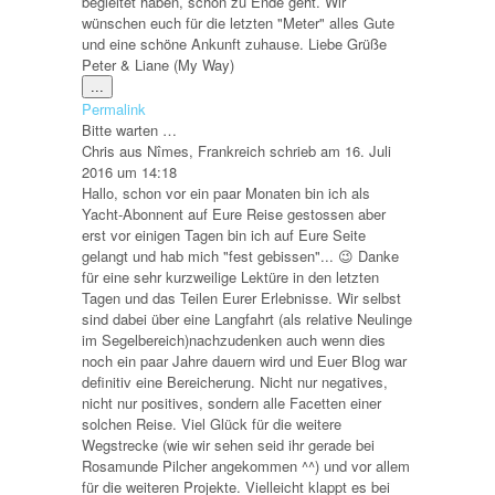
begleitet haben, schon zu Ende geht. Wir
wünschen euch für die letzten "Meter" alles Gute
und eine schöne Ankunft zuhause. Liebe Grüße
Peter & Liane (My Way)
Diese
...
Metabox
Permalink
ein-/ausblenden.
Bitte warten …
Chris
aus
Nîmes, Frankreich
schrieb am
16. Juli
2016
um
14:18
Hallo, schon vor ein paar Monaten bin ich als
Yacht-Abonnent auf Eure Reise gestossen aber
erst vor einigen Tagen bin ich auf Eure Seite
gelangt und hab mich "fest gebissen"... 😉 Danke
für eine sehr kurzweilige Lektüre in den letzten
Tagen und das Teilen Eurer Erlebnisse. Wir selbst
sind dabei über eine Langfahrt (als relative Neulinge
im Segelbereich)nachzudenken auch wenn dies
noch ein paar Jahre dauern wird und Euer Blog war
definitiv eine Bereicherung. Nicht nur negatives,
nicht nur positives, sondern alle Facetten einer
solchen Reise. Viel Glück für die weitere
Wegstrecke (wie wir sehen seid ihr gerade bei
Rosamunde Pilcher angekommen ^^) und vor allem
für die weiteren Projekte. Vielleicht klappt es bei