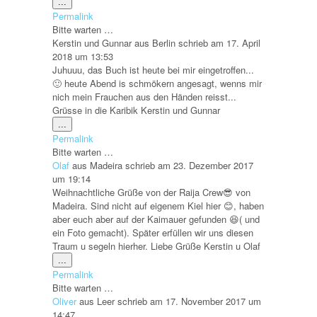
Diese
...
Metabox
Permalink
ein-/ausblenden.
Bitte warten …
Kerstin und Gunnar
aus
Berlin
schrieb am
17. April
2018
um
13:53
Juhuuu, das Buch ist heute bei mir eingetroffen...
🙂 heute Abend is schmökern angesagt, wenns mir
nich mein Frauchen aus den Händen reisst...
Grüsse in die Karibik Kerstin und Gunnar
Diese
...
Metabox
Permalink
ein-/ausblenden.
Bitte warten …
Olaf
aus
Madeira
schrieb am
23. Dezember 2017
um
19:14
Weihnachtliche Grüße von der Raija Crew😎 von
Madeira. Sind nicht auf eigenem Kiel hier 😊, haben
aber euch aber auf der Kaimauer gefunden 😆( und
ein Foto gemacht). Später erfüllen wir uns diesen
Traum u segeln hierher. Liebe Grüße Kerstin u Olaf
Diese
...
Metabox
Permalink
ein-/ausblenden.
Bitte warten …
Oliver
aus
Leer
schrieb am
17. November 2017
um
14:47