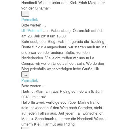
Handbreit Wasser unter dem Kiel. Erich Mayrhofer
von der Ginamar
Diese
...
Metabox
Permalink
ein-/ausblenden.
Bitte warten …
Ulli Potmesil
aus
Rabensburg, Österreich
schrieb
am
23. Juli 2018
um
15:38
Sehr cool, euer Blog. Hab mir gerade die Tracking
Route für 2019 angeschaut, wir starten auch im Mai
und zwar von der anderen Seite, von den
Niederlanden. Vielleicht treffen wir uns in La
Coruna, wir wollen Ende Juli dort sein. Werde den
Blog jedenfalls weiterverfolgen liebe Grüße Ulli
Diese
...
Metabox
Permalink
ein-/ausblenden.
Bitte warten …
Hartmut Klarmann
aus
Piding
schrieb am
5. Juni
2018
um
11:02
Hallo Ihr zwei, verfolge euch über MarineTraffic,
seid Ihr wieder auf den Weg nach Camden, sieht
auf jeden Fall so aus. Auf jeden Fall wünsche ich
Mast u. Schotbruch u. immer die Handbreit Wasser
unterm Kiel. Hartmut aus Piding