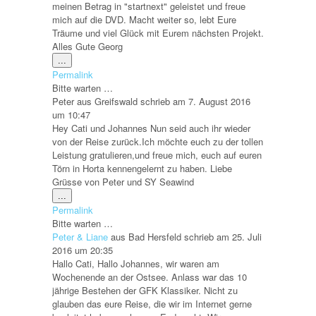
meinen Betrag in "startnext" geleistet und freue
mich auf die DVD. Macht weiter so, lebt Eure
Träume und viel Glück mit Eurem nächsten Projekt.
Alles Gute Georg
Diese
...
Metabox
Permalink
ein-/ausblenden.
Bitte warten …
Peter
aus
Greifswald
schrieb am
7. August 2016
um
10:47
Hey Cati und Johannes Nun seid auch ihr wieder
von der Reise zurück.Ich möchte euch zu der tollen
Leistung gratulieren,und freue mich, euch auf euren
Törn in Horta kennengelernt zu haben. Liebe
Grüsse von Peter und SY Seawind
Diese
...
Metabox
Permalink
ein-/ausblenden.
Bitte warten …
Peter & Liane
aus
Bad Hersfeld
schrieb am
25. Juli
2016
um
20:35
Hallo Cati, Hallo Johannes, wir waren am
Wochenende an der Ostsee. Anlass war das 10
jährige Bestehen der GFK Klassiker. Nicht zu
glauben das eure Reise, die wir im Internet gerne