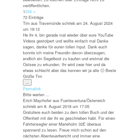
veröffentlichen.
Navigation
1
2
3
4
→
der
72 Einträge
Gästebuchliste
Tim
aus
Travemünde
schrieb am
24. August 2024
um
19:12
He ihr 4, bin gerade mal wieder über eure YouTube
Videos gestolpert und wollte einfach mal Danke
sagen, danke für euren tollen Input. Dank euch
konnte ich meine Freundin davon überzeugen,
endlich ein Segelboot zu kaufen und erstmal die
Ostsee zu erkunden. Ihr wird zwar hier und da
etwas schlecht aber das kennen wir ja alle 🙂 Beste
Grüße Tim
Diese
...
Metabox
Permalink
ein-/ausblenden.
Bitte warten …
Erich Mayrhofer
aus
Fuerteventura/Österreich
schrieb am
8. August 2018
um
17:05
Gratuliere euch beiden zu dem tollen Buch und der
Offenheit mit der ihr es geschrieben habt. Für einen
Fahrtensegler einer Marieholm 32E überaus
spannend zu lesen. Freue mich schon auf den
nächsten Abenteuerbericht und immer eine