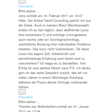
Diese
...
Metabox
Permalink
ein-/ausblenden.
Bitte warten …
Jens
schrieb am
19. Februar 2017
um
10:47
Hallo. Der Artikel Yacht-Consulting spricht mit aus
der Seele. Auch in meinem Beruf (Rechtsanwalt)
erlebe ich es fast täglich, dass wildfremde Leute
eine kostenlose (!) und sofortige (vorzugsweise
auch nachts oder am Sonntagnachmittag),
ausführliche Beratung ihrer individuellen Probleme
erwarten. Das kann nicht funktionieren. Ob diese
Leute ihre eigene Zeit, Arbeitskraft und
jahrzehntelange Erfahrung auch bereit sind zu
verschenken? Ich wage es zu bezweifeln. Viel
Erfolg für eure weitere Reise! Jens P.S. ich denke
gern an das nette Gespräch zurück, das wir vor
vielen Jahren in einem Würzburger Autohaus
während der Pause deines Vortrags miteinander
führten.
Diese
...
Metabox
Permalink
ein-/ausblenden.
Bitte warten …
Thomke
aus
Wolfenbüttel
schrieb am
31. Januar
2017
um
13:54