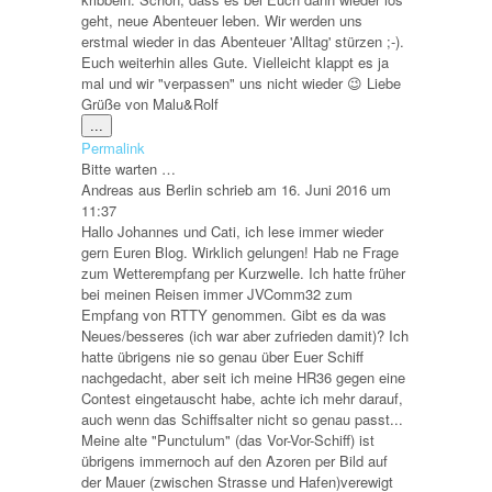
geht, neue Abenteuer leben. Wir werden uns
erstmal wieder in das Abenteuer 'Alltag' stürzen ;-).
Euch weiterhin alles Gute. Vielleicht klappt es ja
mal und wir "verpassen" uns nicht wieder 😉 Liebe
Grüße von Malu&Rolf
Diese
...
Metabox
Permalink
ein-/ausblenden.
Bitte warten …
Andreas
aus
Berlin
schrieb am
16. Juni 2016
um
11:37
Hallo Johannes und Cati, ich lese immer wieder
gern Euren Blog. Wirklich gelungen! Hab ne Frage
zum Wetterempfang per Kurzwelle. Ich hatte früher
bei meinen Reisen immer JVComm32 zum
Empfang von RTTY genommen. Gibt es da was
Neues/besseres (ich war aber zufrieden damit)? Ich
hatte übrigens nie so genau über Euer Schiff
nachgedacht, aber seit ich meine HR36 gegen eine
Contest eingetauscht habe, achte ich mehr darauf,
auch wenn das Schiffsalter nicht so genau passt...
Meine alte "Punctulum" (das Vor-Vor-Schiff) ist
übrigens immernoch auf den Azoren per Bild auf
der Mauer (zwischen Strasse und Hafen)verewigt