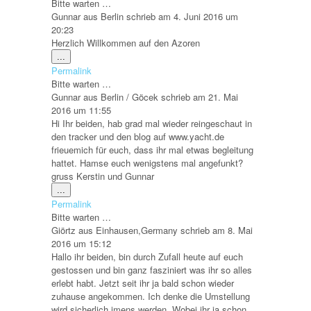
Bitte warten …
Gunnar
aus
Berlin
schrieb am
4. Juni 2016
um
20:23
Herzlich Willkommen auf den Azoren
Diese
...
Metabox
Permalink
ein-/ausblenden.
Bitte warten …
Gunnar
aus
Berlin / Göcek
schrieb am
21. Mai
2016
um
11:55
Hi Ihr beiden, hab grad mal wieder reingeschaut in
den tracker und den blog auf www.yacht.de
frieuemich für euch, dass ihr mal etwas begleitung
hattet. Hamse euch wenigstens mal angefunkt?
gruss Kerstin und Gunnar
Diese
...
Metabox
Permalink
ein-/ausblenden.
Bitte warten …
Giörtz
aus
Einhausen,Germany
schrieb am
8. Mai
2016
um
15:12
Hallo ihr beiden, bin durch Zufall heute auf euch
gestossen und bin ganz fasziniert was ihr so alles
erlebt habt. Jetzt seit ihr ja bald schon wieder
zuhause angekommen. Ich denke die Umstellung
wird sicherlich imens werden. Wobei ihr ja schon