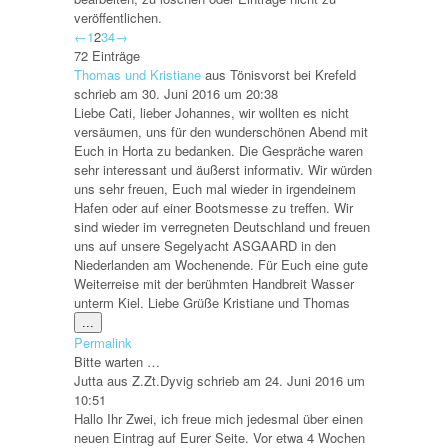
veröffentlichen.
Navigation
←
1
2
3
4
→
der
72 Einträge
Gästebuchliste
Thomas und Kristiane
aus
Tönisvorst bei Krefeld
schrieb am
30. Juni 2016
um
20:38
Liebe Cati, lieber Johannes, wir wollten es nicht
versäumen, uns für den wunderschönen Abend mit
Euch in Horta zu bedanken. Die Gespräche waren
sehr interessant und äußerst informativ. Wir würden
uns sehr freuen, Euch mal wieder in irgendeinem
Hafen oder auf einer Bootsmesse zu treffen. Wir
sind wieder im verregneten Deutschland und freuen
uns auf unsere Segelyacht ASGAARD in den
Niederlanden am Wochenende. Für Euch eine gute
Weiterreise mit der berühmten Handbreit Wasser
unterm Kiel. Liebe Grüße Kristiane und Thomas
Diese
...
Metabox
Permalink
ein-/ausblenden.
Bitte warten …
Jutta
aus
Z.Zt.Dyvig
schrieb am
24. Juni 2016
um
10:51
Hallo Ihr Zwei, ich freue mich jedesmal über einen
neuen Eintrag auf Eurer Seite. Vor etwa 4 Wochen