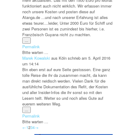
mehr aktualisiert. Das mit den 1500 Euro pro Monat
funktioniert auch nicht wirklich. Wir erfassen immer
noch unsere Kosten und posten diese auf
Atanga.de ...und nach unserer Erfahrung ist alles
etwas teurer....leider, Unter 2000 Euro für Schiff und
zwei Personen ist es zumindest bis hierher, i.e.
Französisch Guyana nicht zu machten.
Diese
...
Metabox
Permalink
ein-/ausblenden.
Bitte warten …
Marek Kowalski
aus
Köln
schrieb am
5. April 2016
um
14:14
Bin eben erst auf eure Seite gestossen. Eine ganz
tolle Reise die ihr da zusammen macht, da kann
man direkt neidisch werden. Vielen Dank für die
ausfühliche Dokumentation des Refit, der Kosten
und aller Insider-Infos die ihr sonst so mit den
Lesern teilt. Weiter so und noch alles Gute auf
euerem weiteren Weg.
Diese
...
Metabox
Permalink
ein-/ausblenden.
Bitte warten …
Navigation
←
1
2
3
4
→
der