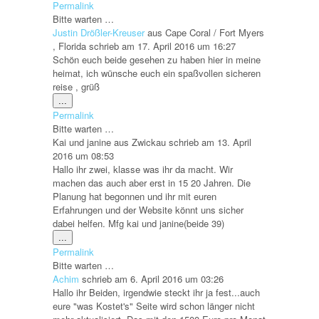
Metabox
Permalink
ein-/ausblenden.
Bitte warten …
Justin Drößler-Kreuser
aus
Cape Coral / Fort Myers
, Florida
schrieb am
17. April 2016
um
16:27
Schön euch beide gesehen zu haben hier in meine
heimat, ich wünsche euch ein spaßvollen sicheren
reise , grüß
Diese
...
Metabox
Permalink
ein-/ausblenden.
Bitte warten …
Kai und janine
aus
Zwickau
schrieb am
13. April
2016
um
08:53
Hallo ihr zwei, klasse was ihr da macht. Wir
machen das auch aber erst in 15 20 Jahren. Die
Planung hat begonnen und ihr mit euren
Erfahrungen und der Website könnt uns sicher
dabei helfen. Mfg kai und janine(beide 39)
Diese
...
Metabox
Permalink
ein-/ausblenden.
Bitte warten …
Achim
schrieb am
6. April 2016
um
03:26
Hallo ihr Beiden, irgendwie steckt ihr ja fest...auch
eure "was Kostet's" Seite wird schon länger nicht