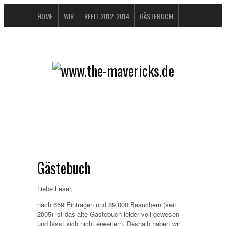
HOME
WIR
REFIT 2012-2014
GÄSTEBUCH
BUCHTIPPS
FAQ
KONTAKT / IMPRESSUM
DATENSCHUTZERKLÄRUNG
Gästebuch
Liebe Leser,
nach 659 Einträgen und 89.000 Besuchern (seit
2005) ist das alte Gästebuch leider voll gewesen
und lässt sich nicht erweitern. Deshalb haben wir