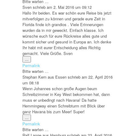
Bitte warten …
Sven
schrieb am
2. Mai 2016
um
09:12
Hallo Ihr beiden. Es war schön eure Reise bis jetzt
mitverfolgen zu können und gerade eure Zeit in
Florida finde ich grandios . Viele Erinnerungen
wurden da in mir geweckt. Einfach klasse. Ich
wünsche euch für eure Rückreise alles gute und
kommt sicher und gesund in Europa an. Ich denke
Ihr habt mit eurer Entscheidung alles Richtig
gemacht. Viele Grüße. Sven
Diese
...
Metabox
Permalink
ein-/ausblenden.
Bitte warten …
Stephan Kern
aus
Essen
schrieb am
22. April 2016
um
08:18
Wenn Johannes schon große Augen beum
Schreibzimmer in Key West bekommen hat, dann
muss er unbedingt nach Havana! Da hatte
Hemmingway einen Schreibturm mit Blick über
ganz Havana bis zum Meer! Super!
Diese
...
Metabox
Permalink
ein-/ausblenden.
Bitte warten …
Ralf Lange
aus
Hamburg
schrieb am
22. April 2016