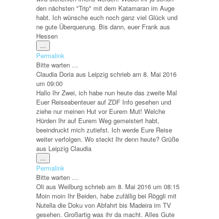
den nächsten "Trip" mit dem Katamaran im Auge
habt. Ich wünsche euch noch ganz viel Glück und
ne gute Überquerung. Bis dann, euer Frank aus
Hessen
Diese
...
Metabox
Permalink
ein-/ausblenden.
Bitte warten …
Claudia Doria
aus
Leipzig
schrieb am
8. Mai 2016
um
09:00
Hallo Ihr Zwei, ich habe nun heute das zweite Mal
Euer Reiseabenteuer auf ZDF Info gesehen und
ziehe nur meinen Hut vor Eurem Mut! Welche
Hürden Ihr auf Eurem Weg gemeistert habt,
beeindruckt mich zutiefst. Ich werde Eure Reise
weiter verfolgen. Wo steckt Ihr denn heute? Grüße
aus Leipzig Claudia
Diese
...
Metabox
Permalink
ein-/ausblenden.
Bitte warten …
Oli
aus
Weilburg
schrieb am
8. Mai 2016
um
08:15
Moin moin Ihr Beiden, habe zufällig bei Röggli mit
Nutella die Doku von Abfahrt bis Madeira im TV
gesehen. Großartig was ihr da macht. Alles Gute