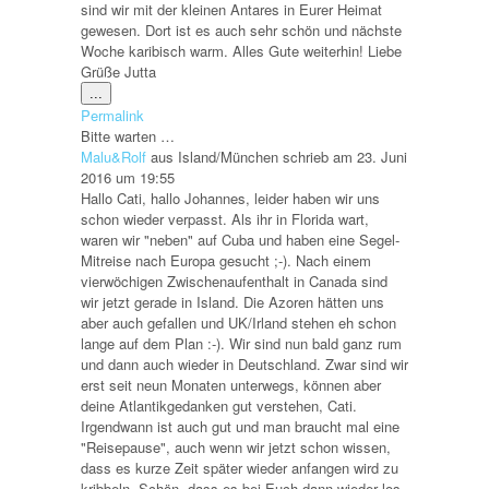
sind wir mit der kleinen Antares in Eurer Heimat
gewesen. Dort ist es auch sehr schön und nächste
Woche karibisch warm. Alles Gute weiterhin! Liebe
Grüße Jutta
Diese
...
Metabox
Permalink
ein-/ausblenden.
Bitte warten …
Malu&Rolf
aus
Island/München
schrieb am
23. Juni
2016
um
19:55
Hallo Cati, hallo Johannes, leider haben wir uns
schon wieder verpasst. Als ihr in Florida wart,
waren wir "neben" auf Cuba und haben eine Segel-
Mitreise nach Europa gesucht ;-). Nach einem
vierwöchigen Zwischenaufenthalt in Canada sind
wir jetzt gerade in Island. Die Azoren hätten uns
aber auch gefallen und UK/Irland stehen eh schon
lange auf dem Plan :-). Wir sind nun bald ganz rum
und dann auch wieder in Deutschland. Zwar sind wir
erst seit neun Monaten unterwegs, können aber
deine Atlantikgedanken gut verstehen, Cati.
Irgendwann ist auch gut und man braucht mal eine
"Reisepause", auch wenn wir jetzt schon wissen,
dass es kurze Zeit später wieder anfangen wird zu
kribbeln. Schön, dass es bei Euch dann wieder los