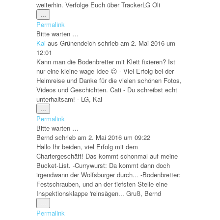
weiterhin. Verfolge Euch über TrackerLG Oli
Diese
...
Metabox
Permalink
ein-/ausblenden.
Bitte warten …
Kai
aus
Grünendeich
schrieb am
2. Mai 2016
um
12:01
Kann man die Bodenbretter mit Klett fixieren? Ist
nur eine kleine wage Idee 😉 - Viel Erfolg bei der
Heimreise und Danke für die vielen schönen Fotos,
Videos und Geschichten. Cati - Du schreibst echt
unterhaltsam! - LG, Kai
Diese
...
Metabox
Permalink
ein-/ausblenden.
Bitte warten …
Bernd
schrieb am
2. Mai 2016
um
09:22
Hallo Ihr beiden, viel Erfolg mit dem
Chartergeschäft! Das kommt schonmal auf meine
Bucket-List. -Currywurst: Da kommt dann doch
irgendwann der Wolfsburger durch... -Bodenbretter:
Festschrauben, und an der tiefsten Stelle eine
Inspektionsklappe 'reinsägen... Gruß, Bernd
Diese
...
Metabox
Permalink
ein-/ausblenden.