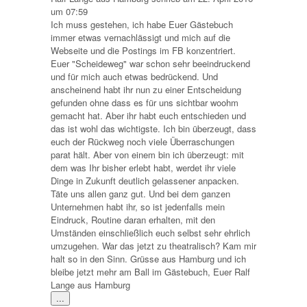
um
07:59
Ich muss gestehen, ich habe Euer Gästebuch
immer etwas vernachlässigt und mich auf die
Webseite und die Postings im FB konzentriert.
Euer "Scheideweg" war schon sehr beeindruckend
und für mich auch etwas bedrückend. Und
anscheinend habt ihr nun zu einer Entscheidung
gefunden ohne dass es für uns sichtbar woohm
gemacht hat. Aber ihr habt euch entschieden und
das ist wohl das wichtigste. Ich bin überzeugt, dass
euch der Rückweg noch viele Überraschungen
parat hält. Aber von einem bin ich überzeugt: mit
dem was Ihr bisher erlebt habt, werdet ihr viele
Dinge in Zukunft deutlich gelassener anpacken.
Täte uns allen ganz gut. Und bei dem ganzen
Unternehmen habt ihr, so ist jedenfalls mein
Eindruck, Routine daran erhalten, mit den
Umständen einschließlich euch selbst sehr ehrlich
umzugehen. War das jetzt zu theatralisch? Kam mir
halt so in den Sinn. Grüsse aus Hamburg und ich
bleibe jetzt mehr am Ball im Gästebuch, Euer Ralf
Lange aus Hamburg
Diese
...