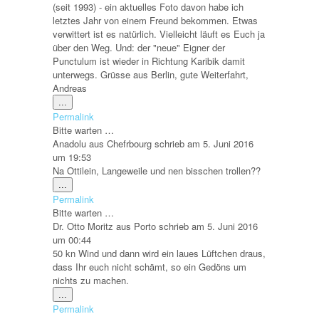
(seit 1993) - ein aktuelles Foto davon habe ich
letztes Jahr von einem Freund bekommen. Etwas
verwittert ist es natürlich. Vielleicht läuft es Euch ja
über den Weg. Und: der "neue" Eigner der
Punctulum ist wieder in Richtung Karibik damit
unterwegs. Grüsse aus Berlin, gute Weiterfahrt,
Andreas
Diese
...
Metabox
Permalink
ein-/ausblenden.
Bitte warten …
Anadolu
aus
Chefrbourg
schrieb am
5. Juni 2016
um
19:53
Na Ottilein, Langeweile und nen bisschen trollen??
Diese
...
Metabox
Permalink
ein-/ausblenden.
Bitte warten …
Dr. Otto Moritz
aus
Porto
schrieb am
5. Juni 2016
um
00:44
50 kn Wind und dann wird ein laues Lüftchen draus,
dass Ihr euch nicht schämt, so ein Gedöns um
nichts zu machen.
Diese
...
Metabox
Permalink
ein-/ausblenden.