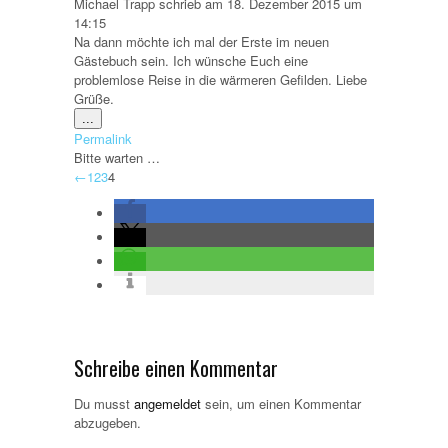
Michael Trapp
schrieb am
18. Dezember 2015
um
14:15
Na dann möchte ich mal der Erste im neuen
Gästebuch sein. Ich wünsche Euch eine
problemlose Reise in die wärmeren Gefilden. Liebe
Grüße.
Diese
...
Metabox
Permalink
ein-/ausblenden.
Bitte warten …
Navigation
←
1
2
3
4
der
Gästebuchliste
Schreibe einen Kommentar
Du musst
angemeldet
sein, um einen Kommentar
abzugeben.