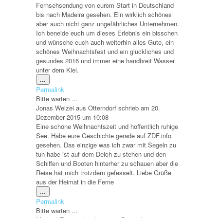
Fernsehsendung von eurem Start in Deutschland
bis nach Madeira gesehen. Ein wirklich schönes
aber auch nicht ganz ungefährliches Unternehmen.
Ich beneide euch um dieses Erlebnis ein bisschen
und wünsche euch auch weiterhin alles Gute, ein
schönes Weihnachtsfest und ein glückliches und
gesundes 2016 und immer eine handbreit Wasser
unter dem Kiel.
Diese
...
Metabox
Permalink
ein-/ausblenden.
Bitte warten …
Jonas Welzel
aus
Otterndorf
schrieb am
20.
Dezember 2015
um
10:08
Eine schöne Weihnachtszeit und hoffentlich ruhige
See. Habe eure Geschichte gerade auf ZDF.info
gesehen. Das einzige was ich zwar mit Segeln zu
tun habe ist auf dem Deich zu stehen und den
Schiffen und Booten hinterher zu schauen aber die
Reise hat mich trotzdem gefesselt. Liebe Grüße
aus der Heimat in die Ferne
Diese
...
Metabox
Permalink
ein-/ausblenden.
Bitte warten …