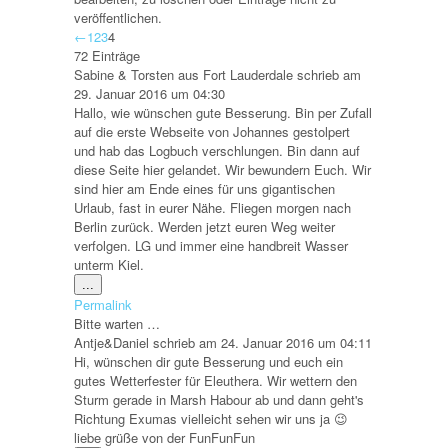
veröffentlichen.
Navigation
←
1
2
3
4
der
72 Einträge
Gästebuchliste
Sabine & Torsten
aus
Fort Lauderdale
schrieb am
29. Januar 2016
um
04:30
Hallo, wie wünschen gute Besserung. Bin per Zufall
auf die erste Webseite von Johannes gestolpert
und hab das Logbuch verschlungen. Bin dann auf
diese Seite hier gelandet. Wir bewundern Euch. Wir
sind hier am Ende eines für uns gigantischen
Urlaub, fast in eurer Nähe. Fliegen morgen nach
Berlin zurück. Werden jetzt euren Weg weiter
verfolgen. LG und immer eine handbreit Wasser
unterm Kiel.
Diese
...
Metabox
Permalink
ein-/ausblenden.
Bitte warten …
Antje&Daniel
schrieb am
24. Januar 2016
um
04:11
Hi, wünschen dir gute Besserung und euch ein
gutes Wetterfester für Eleuthera. Wir wettern den
Sturm gerade in Marsh Habour ab und dann geht's
Richtung Exumas vielleicht sehen wir uns ja 😉
liebe grüße von der FunFunFun