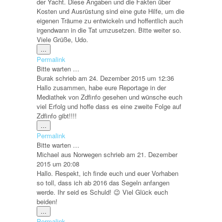
der Yacht. Diese Angaben und die Fakten über
Kosten und Ausrüstung sind eine gute Hilfe, um die
eigenen Träume zu entwickeln und hoffentlich auch
irgendwann in die Tat umzusetzen. Bitte weiter so.
Viele Grüße, Udo.
Diese
...
Metabox
Permalink
ein-/ausblenden.
Bitte warten …
Burak
schrieb am
24. Dezember 2015
um
12:36
Hallo zusammen, habe eure Reportage in der
Mediathek von Zdfinfo gesehen und wünsche euch
viel Erfolg und hoffe dass es eine zweite Folge auf
Zdfinfo gibt!!!!
Diese
...
Metabox
Permalink
ein-/ausblenden.
Bitte warten …
Michael
aus
Norwegen
schrieb am
21. Dezember
2015
um
20:08
Hallo. Respekt, ich finde euch und euer Vorhaben
so toll, dass ich ab 2016 das Segeln anfangen
werde. Ihr seid es Schuld! 😉 Viel Glück euch
beiden!
Diese
...
Metabox
Permalink