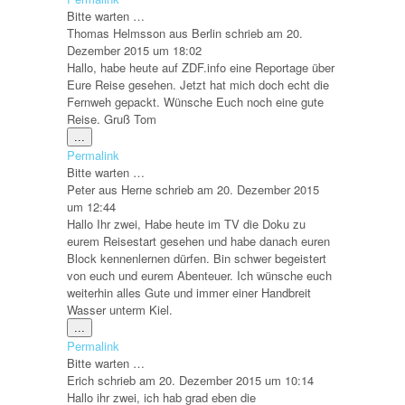
ein-/ausblenden.
Bitte warten …
Thomas Helmsson
aus
Berlin
schrieb am
20.
Dezember 2015
um
18:02
Hallo, habe heute auf ZDF.info eine Reportage über
Eure Reise gesehen. Jetzt hat mich doch echt die
Fernweh gepackt. Wünsche Euch noch eine gute
Reise. Gruß Tom
Diese
...
Metabox
Permalink
ein-/ausblenden.
Bitte warten …
Peter
aus
Herne
schrieb am
20. Dezember 2015
um
12:44
Hallo Ihr zwei, Habe heute im TV die Doku zu
eurem Reisestart gesehen und habe danach euren
Block kennenlernen dürfen. Bin schwer begeistert
von euch und eurem Abenteuer. Ich wünsche euch
weiterhin alles Gute und immer einer Handbreit
Wasser unterm Kiel.
Diese
...
Metabox
Permalink
ein-/ausblenden.
Bitte warten …
Erich
schrieb am
20. Dezember 2015
um
10:14
Hallo ihr zwei, ich hab grad eben die