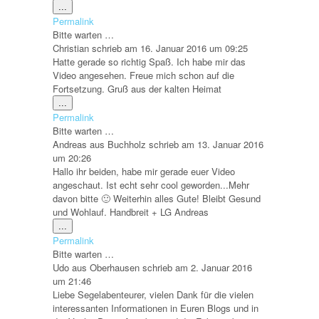
Diese
...
Metabox
Permalink
ein-/ausblenden.
Bitte warten …
Christian
schrieb am
16. Januar 2016
um
09:25
Hatte gerade so richtig Spaß. Ich habe mir das
Video angesehen. Freue mich schon auf die
Fortsetzung. Gruß aus der kalten Heimat
Diese
...
Metabox
Permalink
ein-/ausblenden.
Bitte warten …
Andreas
aus
Buchholz
schrieb am
13. Januar 2016
um
20:26
Hallo ihr beiden, habe mir gerade euer Video
angeschaut. Ist echt sehr cool geworden...Mehr
davon bitte 🙂 Weiterhin alles Gute! Bleibt Gesund
und Wohlauf. Handbreit + LG Andreas
Diese
...
Metabox
Permalink
ein-/ausblenden.
Bitte warten …
Udo
aus
Oberhausen
schrieb am
2. Januar 2016
um
21:46
Liebe Segelabenteurer, vielen Dank für die vielen
interessanten Informationen in Euren Blogs und in